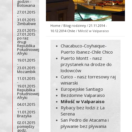
godzin -
Botswana
27.01.2015
-
31.01.2015
Zimbabwe
Home
/
Blog rodzinny
/
21.11.2014 -
23.01.2015-
10.12.2014 Chile
/ Miłość w Valparaiso
27.01.2015
po raz
drugi
Chacabuco-Coyhaique-
Republika
Południowej
Puerto Ibanez-Chile Chico
Afryki
Puerto Montt - nasz
19.01.2015
-
przystanek na drodze do
23.01.2015
lodowców
Mozambik
Curico - nasz torresowy raj
11.01.2015
-
winiarski
19.01.2015
Europejskie Santiago
Republika
Południowej
Bezdomne Valparaiso
Afryki
Miłość w Valparaiso
04.01.2015
Rybacy bez łodzi z La
-
11.01.2015
Serena
Brazylia
San Pedro de Atacama i
02.01.2015
pływanie bez pływania
pomiędzy
godz.