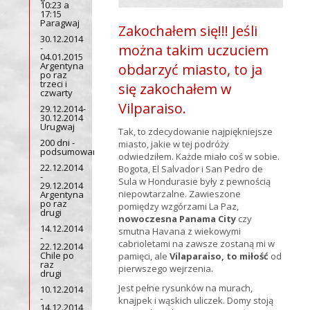
10:23 a
17:15
Paragwaj
Zakochałem się!!! Jeśli
30.12.2014
można takim uczuciem
-
04.01.2015
Argentyna
obdarzyć miasto, to ja
po raz
trzeci i
się zakochałem w
czwarty
Vilparaiso.
29.12.2014-
30.12.2014
Urugwaj
Tak, to zdecydowanie najpiękniejsze
200 dni -
miasto, jakie w tej podróży
podsumowanie
odwiedziłem. Każde miało coś w sobie.
22.12.2014
Bogota, El Salvador i San Pedro de
-
Sula w Hondurasie były z pewnością
29.12.2014
niepowtarzalne. Zawieszone
Argentyna
po raz
pomiędzy wzgórzami La Paz,
drugi
nowoczesna Panama City
czy
14.12.2014
smutna Havana z wiekowymi
-
cabrioletami na zawsze zostaną mi w
22.12.2014
Chile po
pamięci, ale
Vilaparaiso, to miłość
od
raz
pierwszego wejrzenia.
drugi
Jest pełne rysunków na murach,
10.12.2014
-
knajpek i wąskich uliczek. Domy stoją
14.12.2014