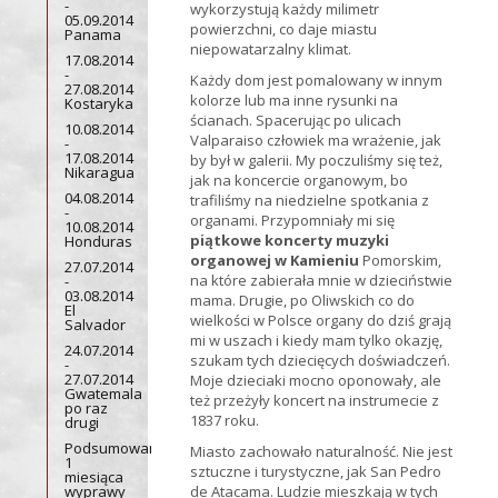
-
wykorzystują każdy milimetr
05.09.2014
powierzchni, co daje miastu
Panama
niepowatarzalny klimat.
17.08.2014
-
Każdy dom jest pomalowany w innym
27.08.2014
kolorze lub ma inne rysunki na
Kostaryka
ścianach. Spacerując po ulicach
10.08.2014
Valparaiso człowiek ma wrażenie, jak
-
17.08.2014
by był w galerii. My poczuliśmy się też,
Nikaragua
jak na koncercie organowym, bo
04.08.2014
trafiliśmy na niedzielne spotkania z
-
organami. Przypomniały mi się
10.08.2014
piątkowe koncerty muzyki
Honduras
organowej w Kamieniu
Pomorskim,
27.07.2014
na które zabierała mnie w dzieciństwie
-
03.08.2014
mama. Drugie, po Oliwskich co do
El
wielkości w Polsce organy do dziś grają
Salvador
mi w uszach i kiedy mam tylko okazję,
24.07.2014
szukam tych dziecięcych doświadczeń.
-
27.07.2014
Moje dzieciaki mocno oponowały, ale
Gwatemala
też przeżyły koncert na instrumecie z
po raz
1837 roku.
drugi
Podsumowanie
Miasto zachowało naturalność. Nie jest
1
sztuczne i turystyczne, jak San Pedro
miesiąca
wyprawy
de Atacama. Ludzie mieszkają w tych