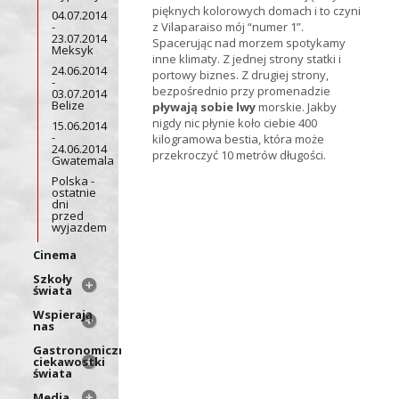
pięknych kolorowych domach i to czyni
04.07.2014
-
z Vilaparaiso mój “numer 1”.
23.07.2014
Spacerując nad morzem spotykamy
Meksyk
inne klimaty. Z jednej strony statki i
24.06.2014
portowy biznes. Z drugiej strony,
-
bezpośrednio przy promenadzie
03.07.2014
Belize
pływają sobie lwy
morskie. Jakby
nigdy nic płynie koło ciebie 400
15.06.2014
-
kilogramowa bestia, która może
24.06.2014
przekroczyć 10 metrów długości.
Gwatemala
Polska -
ostatnie
dni
przed
wyjazdem
Cinema
Szkoły
świata
Wspierają
nas
Gastronomiczne
ciekawostki
świata
Media