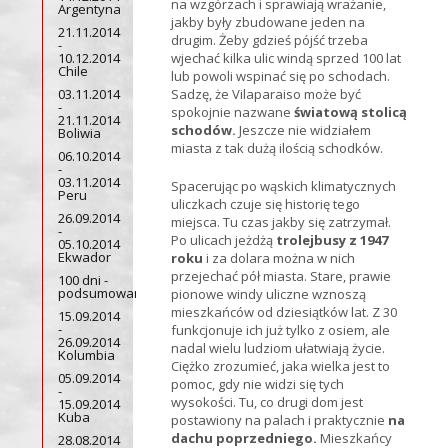
na wzgórzach i sprawiają wrażanie,
Argentyna
jakby były zbudowane jeden na
21.11.2014
drugim. Żeby gdzieś pójść trzeba
-
10.12.2014
wjechać kilka ulic windą sprzed 100 lat
Chile
lub powoli wspinać się po schodach.
03.11.2014
Sadzę, że Vilaparaiso może być
-
spokojnie nazwane
światową stolicą
21.11.2014
schodów.
Jeszcze nie widziałem
Boliwia
miasta z tak dużą ilością schodków.
06.10.2014
-
03.11.2014
Spacerując po wąskich klimatycznych
Peru
uliczkach czuje się historię tego
26.09.2014
miejsca. Tu czas jakby się zatrzymał.
-
Po ulicach jeżdżą
trolejbusy z 1947
05.10.2014
Ekwador
roku
i za dolara można w nich
przejechać pół miasta. Stare, prawie
100 dni -
podsumowanie
pionowe windy uliczne wznoszą
mieszkańców od dziesiątków lat. Z 30
15.09.2014
-
funkcjonuje ich już tylko z osiem, ale
26.09.2014
nadal wielu ludziom ułatwiają życie.
Kolumbia
Ciężko zrozumieć, jaka wielka jest to
05.09.2014
pomoc, gdy nie widzi się tych
-
wysokości. Tu, co drugi dom jest
15.09.2014
Kuba
postawiony na palach i praktycznie
na
dachu poprzedniego.
Mieszkańcy
28.08.2014