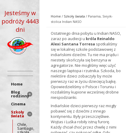
Jesteśmy w
Home
/
Szkoły świata
/ Panama, Sieyik-
podróży 4443
stolica Indian NASO
dni
Ostatniego dnia pobytu u Indian NASO,
zaraz po audiecji u
króla Reinaldo
Alexi Santana Torresa
spotkaliśmy
się w lokalnej szkole podstawowej z
indiańskimi dziećmi. Tu nie ma prądu i
niestety skończyła się benzyna w
agregatorze. Nie mogliśmy więc użyć
naszego laptopa i rzutnika. Szkoda, bo
niektóre dzieci zobaczyły by może
pierwszy raz w życiu dziecięcą bajkę.
Home
Opowiedzieliśmy o Polsce i Toruniu i
Blog
rozdaliśmy kupione wcześniej drobne
rodzinny
niespodzianki.
Cinema
Indiańskie dzieci pierwszy raz mogły
pobawić się z dziećmi z innego
Szkoły
świata
kontynentu. Były przeszczęśliwe.
Wojtas i Luśka robiły istną furorę.
Chile,
Każdy chciał choć przez chwilę z nimi
Santiago,
szkoła
pobiegać, czy pokopać piłkę. Gdy