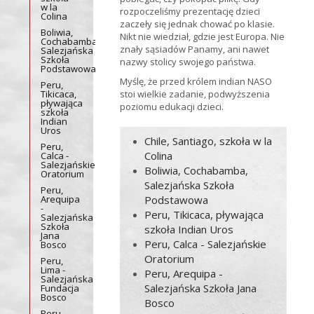
w la
rozpoczeliśmy prezentację dzieci
Colina
zaczeły się jednak chować po klasie.
Boliwia,
Nikt nie wiedział, gdzie jest Europa. Nie
Cochabamba,
znały sąsiadów Panamy, ani nawet
Salezjańska
Szkoła
nazwy stolicy swojego państwa.
Podstawowa
Myślę, że przed królem indian NASO
Peru,
Tikicaca,
stoi wielkie zadanie, podwyższenia
pływająca
poziomu edukacji dzieci.
szkoła
Indian
Uros
Chile, Santiago, szkoła w la
Peru,
Colina
Calca -
Salezjańskie
Boliwia, Cochabamba,
Oratorium
Salezjańska Szkoła
Peru,
Arequipa
Podstawowa
-
Peru, Tikicaca, pływająca
Salezjańska
Szkoła
szkoła Indian Uros
Jana
Peru, Calca - Salezjańskie
Bosco
Oratorium
Peru,
Lima -
Peru, Arequipa -
Salezjańska
Salezjańska Szkoła Jana
Fundacja
Bosco
Bosco
Peru,