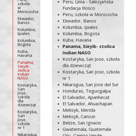
Peru, Lima - Salezjańska
szkoła
w
Fundacja Bosco
Morococha
Peru, szkoła w Morococha
Ekwador,
Ekwador, Banos
Banos
Kolumbia, Ipiales
Kolumbia,
Kolumbia, Bogota
Ipiales
Kuba, Havana
Kolumbia,
Bogota
Panama, Sieyik- stolica
Kuba,
Indian NASO
Havana
Kostaryka, San Jose, szkoła
Panama,
dla dziewcząt
Sieyik-
stolica
Kostaryka, San Jose, szkoła
Indian
nr 1
NASO
Nikaragua, San Jose del Sur
Kostaryka,
San
Honduras, Tegucigalpa
Jose,
szkoła
El Salvador, Apanhecat
dla
El Salvador, Ahuachapan
dziewcząt
Meksyk, Merida
Kostaryka,
San
Meksyk, Cancun
Jose,
Belize, San Ignacio
szkoła
nr 1
Gwatemala, Guatemala
Nikaragua,
City- Campo Verde