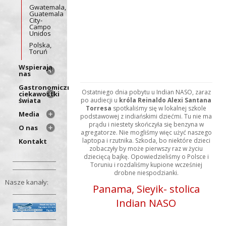
Gwatemala,
Guatemala
City-
Campo
Unidos
Polska,
Toruń
Wspierają
nas
Gastronomiczne
Ostatniego dnia pobytu u Indian NASO, zaraz
ciekawostki
świata
po audiecji u
króla Reinaldo Alexi Santana
Torresa
spotkaliśmy się w lokalnej szkole
Media
podstawowej z indiańskimi dziećmi. Tu nie ma
prądu i niestety skończyła się benzyna w
O nas
agregatorze. Nie mogliśmy więc użyć naszego
laptopa i rzutnika. Szkoda, bo niektóre dzieci
Kontakt
zobaczyły by może pierwszy raz w życiu
dziecięcą bajkę. Opowiedzieliśmy o Polsce i
Toruniu i rozdaliśmy kupione wcześniej
drobne niespodzianki.
Nasze kanały:
Panama, Sieyik- stolica
Indian NASO