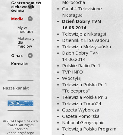
Morococha
Gastronomiczne
ciekawostki
Canal 4 Televisione
świata
Nicaragua
Media
Dzień Dobry TVN
16.08.2014
My w
mediach
Telewizje z Nikaragui
Materiały
Dziennik z El Salvadoru
dla
mediów
Telewizja Meksykańska
Dzień Dobry TVN
O nas
14.06.2014
Kontakt
Polskie Radio Pr. 1
TVP INFO
Włóczykij
Telewizja Polska Pr. 1
Nasze kanały:
"Teleexpres"
Telewizja Polska Pr. 3
Telewizja Toruń24
Gazeta Wyborcza
Gazeta Pomorska
© 2014
Łopacińskich
National Geographic
Świat
. All Rights
Telewizja Polska Program
Reserved.
Żadna część tego