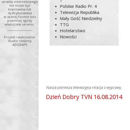
1
serwisu internetowego
Polskie Radio Pr. 4
nie może być
kopiowana lub
Telewizja Republika
dystrybuowana
w żadnej formie bez
Mały Gość Niedzielny
pisemnej zgody
TTG
właściciela serwisu.
Hotelarstwo
Nowości
Projekt i wykonanie:
Studio reklamy
ADGRAPE
Nasza pierwsza telewizyjna relacja z wyprawy.
Dzień Dobry TVN 16.08.2014