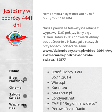
Jesteśmy w
Home
/
Media
/
My w mediach
/ Dzień
podróży 4441
Dobry TVN 16.08.2014
dni
Nasza pierwsza telewizyjna relacja z
wyprawy. Dziś połączyliśmy się z
"Dzień Dobry TVN" i opowiedzieliśmy
bezpośrednio z Nikaragui o naszych
przygodach. Zobaczcie sami:
www//dziendobry.tvn.pl/wideo,2064,n/wy
z-dziecmi-w-podroz-dookola-
swiata,139377
Home
Dzień Dobry TVN
06.11.2014
Blog
rodzinny
Wiara.pl
Kurier.eu
Cinema
MMTorun.pl
Szkoły
świata
Londynek.net
TVP 3 "Region na widelcu"
Wspierają
nas
Peruwiańskie Radio