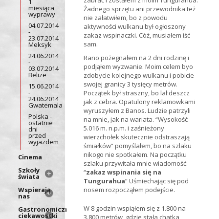
zabrać i zostałem z moim Tungurahua.
1
miesiąca
Żadnego sprzętu ani przewodnika też
wyprawy
nie załatwiłem, bo z powodu
04.07.2014
aktywności wulkanu był ogłoszony
-
zakaz wspinaczki. Cóż, musiałem iść
23.07.2014
sam.
Meksyk
24.06.2014
Rano pożegnałem na 2 dni rodzinę i
-
podjąłem wyzwanie. Moim celem byo
03.07.2014
Belize
zdobycie kolejnego wulkanu i pobicie
swojej granicy 3 tysięcy metrów.
15.06.2014
-
Początek był straszny, bo lał deszcz
24.06.2014
jak z cebra. Opatulony reklamowkami
Gwatemala
wyruszyłem z Banos. Ludzie patrzyli
Polska -
na mnie, jak na wariata. “Wysokość
ostatnie
5.016 m. n.p.m. i zaśnieżony
dni
przed
wierzchołek skutecznie odstraszają
wyjazdem
śmiałków” pomyślałem, bo na szlaku
nikogo nie spotkałem. Na początku
Cinema
szlaku przywitała mnie wiadomość:
Szkoły
“
zakaz wspinania się na
świata
Tungurahua
” Uśmiechając się pod
Wspierają
nosem rozpocząłem podejście.
nas
W 8 godzin wspiąłem się z 1.800 na
Gastronomiczne
ciekawostki
3.800 metrów, gdzie stała chatka