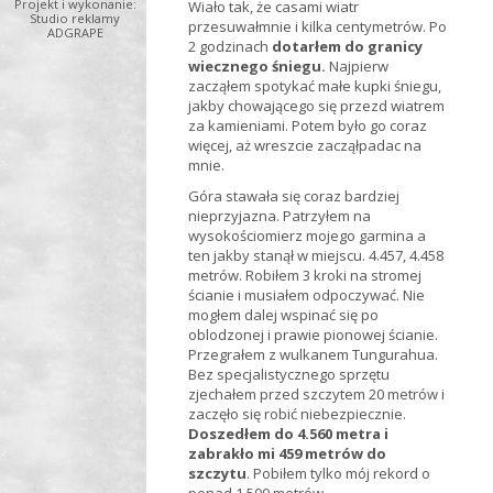
Projekt i wykonanie:
Wiało tak, że casami wiatr
Studio reklamy
przesuwałmnie i kilka centymetrów. Po
ADGRAPE
2 godzinach
dotarłem do granicy
wiecznego śniegu.
Najpierw
zacząłem spotykać małe kupki śniegu,
jakby chowającego się przezd wiatrem
za kamieniami. Potem było go coraz
więcej, aż wreszcie zacząłpadac na
mnie.
Góra stawała się coraz bardziej
nieprzyjazna. Patrzyłem na
wysokościomierz mojego garmina a
ten jakby stanął w miejscu. 4.457, 4.458
metrów. Robiłem 3 kroki na stromej
ścianie i musiałem odpoczywać. Nie
mogłem dalej wspinać się po
oblodzonej i prawie pionowej ścianie.
Przegrałem z wulkanem Tungurahua.
Bez specjalistycznego sprzętu
zjechałem przed szczytem 20 metrów i
zaczęło się robić niebezpiecznie.
Doszedłem do 4.560 metra i
zabrakło mi 459 metrów do
szczytu
. Pobiłem tylko mój rekord o