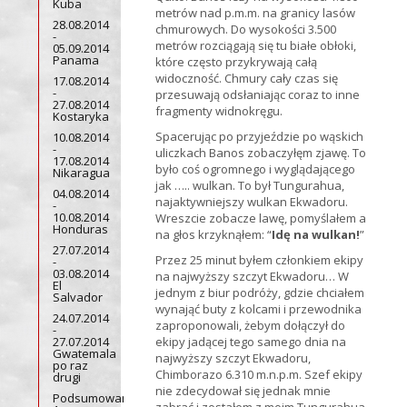
Kuba
metrów nad p.m.m. na granicy lasów
28.08.2014
chmurowych. Do wysokości 3.500
-
metrów rozciągają się tu białe obłoki,
05.09.2014
Panama
które często przykrywają całą
widoczność. Chmury cały czas się
17.08.2014
-
przesuwają odsłaniając coraz to inne
27.08.2014
fragmenty widnokręgu.
Kostaryka
Spacerując po przyjeździe po wąskich
10.08.2014
-
uliczkach Banos zobaczyłęm zjawę. To
17.08.2014
było coś ogromnego i wyglądającego
Nikaragua
jak ….. wulkan. To był Tungurahua,
04.08.2014
najaktywniejszy wulkan Ekwadoru.
-
10.08.2014
Wreszcie zobacze lawę, pomyślałem a
Honduras
na głos krzyknąłem: “
Idę na wulkan!
”
27.07.2014
Przez 25 minut byłem członkiem ekipy
-
03.08.2014
na najwyższy szczyt Ekwadoru… W
El
jednym z biur podróży, gdzie chciałem
Salvador
wynająć buty z kolcami i przewodnika
24.07.2014
zaproponowali, żebym dołączył do
-
27.07.2014
ekipy jadącej tego samego dnia na
Gwatemala
najwyższy szczyt Ekwadoru,
po raz
Chimborazo 6.310 m.n.p.m. Szef ekipy
drugi
nie zdecydował się jednak mnie
Podsumowanie