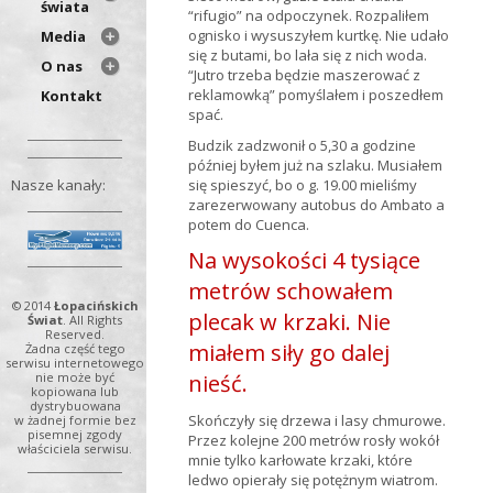
świata
“rifugio” na odpoczynek. Rozpaliłem
ognisko i wysuszyłem kurtkę. Nie udało
Media
się z butami, bo lała się z nich woda.
O nas
“Jutro trzeba będzie maszerować z
reklamowką” pomyślałem i poszedłem
Kontakt
spać.
Budzik zadzwonił o 5,30 a godzine
później byłem już na szlaku. Musiałem
Nasze kanały:
się spieszyć, bo o g. 19.00 mieliśmy
zarezerwowany autobus do Ambato a
potem do Cuenca.
Na wysokości 4 tysiące
metrów schowałem
© 2014
Łopacińskich
plecak w krzaki. Nie
Świat
. All Rights
Reserved.
miałem siły go dalej
Żadna część tego
serwisu internetowego
nieść.
nie może być
kopiowana lub
dystrybuowana
Skończyły się drzewa i lasy chmurowe.
w żadnej formie bez
pisemnej zgody
Przez kolejne 200 metrów rosły wokół
właściciela serwisu.
mnie tylko karłowate krzaki, które
ledwo opierały się potężnym wiatrom.