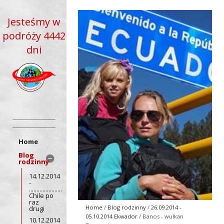
Jesteśmy w
podróży 4442
dni
Home
Blog
rodzinny
14.12.2014
-
......................
Chile po
raz
Home
/
Blog rodzinny
/
26.09.2014 -
drugi
05.10.2014 Ekwador
/ Banos - wulkan
10.12.2014