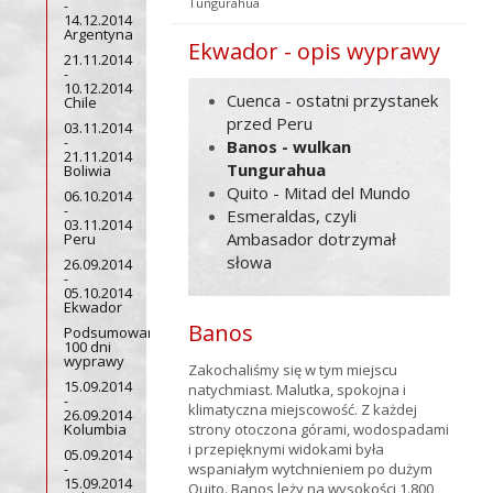
Tungurahua
-
14.12.2014
Argentyna
Ekwador - opis wyprawy
21.11.2014
-
10.12.2014
Cuenca - ostatni przystanek
Chile
przed Peru
03.11.2014
-
Banos - wulkan
21.11.2014
Tungurahua
Boliwia
Quito - Mitad del Mundo
06.10.2014
-
Esmeraldas, czyli
03.11.2014
Ambasador dotrzymał
Peru
słowa
26.09.2014
-
05.10.2014
Ekwador
Banos
Podsumowanie
100 dni
wyprawy
Zakochaliśmy się w tym miejscu
15.09.2014
natychmiast. Malutka, spokojna i
-
klimatyczna miejscowość. Z każdej
26.09.2014
Kolumbia
strony otoczona górami, wodospadami
i przepięknymi widokami była
05.09.2014
-
wspaniałym wytchnieniem po dużym
15.09.2014
Quito. Banos leży na wysokości 1.800