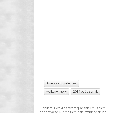
Ameryka Południowa
wulkany i góry
2014 październik
Robiłem 3 kroki na stromej ścianie i musiałem
odpoczywać. Nie mogłem dalej wspinać się po