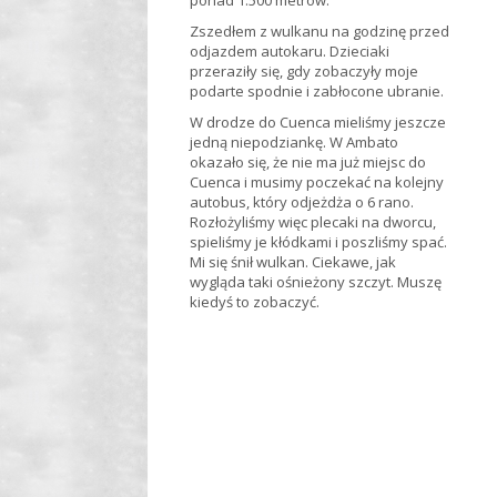
ponad 1.500 metrów.
Zszedłem z wulkanu na godzinę przed
odjazdem autokaru. Dzieciaki
przeraziły się, gdy zobaczyły moje
podarte spodnie i zabłocone ubranie.
W drodze do Cuenca mieliśmy jeszcze
jedną niepodziankę. W Ambato
okazało się, że nie ma już miejsc do
Cuenca i musimy poczekać na kolejny
autobus, który odjeżdża o 6 rano.
Rozłożyliśmy więc plecaki na dworcu,
spieliśmy je kłódkami i poszliśmy spać.
Mi się śnił wulkan. Ciekawe, jak
wygląda taki ośnieżony szczyt. Muszę
kiedyś to zobaczyć.