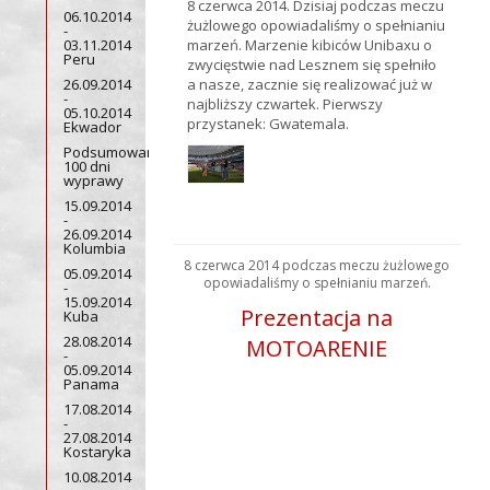
8 czerwca 2014. Dzisiaj podczas meczu
06.10.2014
żużlowego opowiadaliśmy o spełnianiu
-
03.11.2014
marzeń. Marzenie kibiców Unibaxu o
Peru
zwycięstwie nad Lesznem się spełniło
26.09.2014
a nasze, zacznie się realizować już w
-
najbliższy czwartek. Pierwszy
05.10.2014
przystanek: Gwatemala.
Ekwador
Podsumowanie
100 dni
wyprawy
15.09.2014
-
26.09.2014
Kolumbia
8 czerwca 2014 podczas meczu żużlowego
05.09.2014
opowiadaliśmy o spełnianiu marzeń.
-
15.09.2014
Prezentacja na
Kuba
28.08.2014
MOTOARENIE
-
05.09.2014
Panama
17.08.2014
-
27.08.2014
Kostaryka
10.08.2014