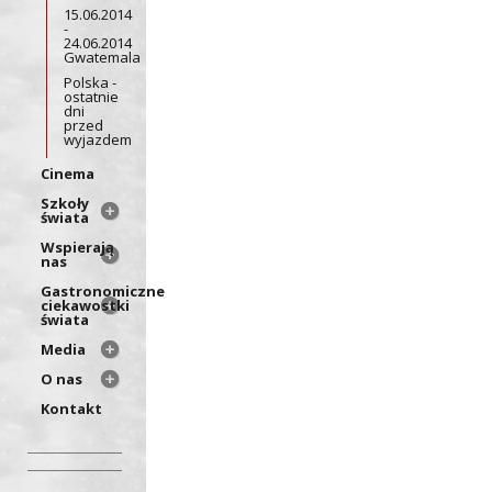
15.06.2014
-
24.06.2014
Gwatemala
Polska -
ostatnie
dni
przed
wyjazdem
Cinema
Szkoły
świata
Wspierają
nas
Gastronomiczne
ciekawostki
świata
Media
O nas
Kontakt