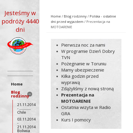
Jesteśmy w
Home
/
Blog rodzinny
/
Polska - ostatnie
podróży 4440
dni przed wyjazdem
/ Prezentacja na
MOTOARENIE
dni
Pierwsza noc za nami
W programie Dzień Dobry
TVN
Pożegnanie w Toruniu
Mamy ubezpieczenie
Kilka godzin przed
wyprawą
Home
Zdążyliśmy z nową stroną
Blog
Prezentacja na
rodzinny
MOTOARENIE
21.11.2014
Ostatnia wizyta w Radio
- .............
Chile
GRA
03.11.2014
Kurs I pomocy
-
21.11.2014
Boliwia