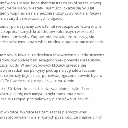
umówieni z Mario, konsultantem trzech szkół naszej nowej
obycie wulkanu. Niestety Tajamulco, okazał się od 3 lat
iemy wspinać się na znacznie niższy żywy wulkan, Pacaya.
ać na starych i nieaktualnych blogach…
atemali poruszyliśmy znów temat niebezpieczeństwa w tym
 że oprócz licznych krat i drutów kolczastych większość
iemniane szyby. Odpowiedź jest taka, że zdarzają się
le i przyciemniana szyba utrudnia napastnikom ocenę siły
emalskie fawele. Ta dzielnica robi wrażenie. Bieda straszna.
padów, budowane bez jakiegokolwiek pomysłu i przepisów.
eżącej wody. W jednoizbowych klitkach gnieździ się
 wyprzedził nas policyjny pick up na sygnale z facetem
erce jechały jego dzieci, ponieważ jego żona pewnie była w
tać. Te fawele robią przytłaczające wrażenie.
ło 150 dzieci, kto z nich leciał samolotem, tylko 3 ręce
azuje biedę tych miejsc. Dzięki spotkaniu z nami
ki kraj w Europie, posmakowały pierników turuńskich i
już w krótce. Wkrótce też zamieszczę pierwszy wpis
ach spróbowałem wiele różnych pyszności, że chętnie o nich