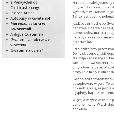
z Panajachel do
Na poniedziałek jesteśmy 
Chichicastenango
przyjaciółki, na wspólne zd
wymarłym wulkanem i będz
Jezioro Atitlan
Tak to jest, zbytnio poleg
Autobusy w Gwatemali
Pierwsza szkoła w
Jeżdżąc dziś trochę po Gw
państwie. Udarza nas fakt,
Gwatemali
samochodów ma tutaj przyc
Antigua Guatemala
napady na czerwonym świet
Gwatemala - pierwsze
przeciwnika.
wrażenia
Przejeżdżaliśmy przez gwat
Gwatemala dzień 1
Domy sklecone z jakiś od
Nie mają kanalizacji ani bi
wieloosobowa rodzina. Dziś
przykutym na pace. W szof
pracy i nie miały z kim zos
Gdy na sali zapytaliśmy oko
powędrowały w gore. To pok
dowiedziały się, że jest ta
oglądnęły bajkę z Reksiem.
Więcej o wizycie w szkole 
gatronomiczny. W tych dni
opowiem.