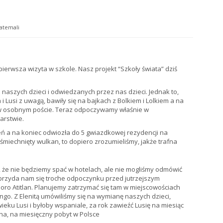
atemali
pierwsza wizyta w szkole. Nasz projekt “Szkoły świata” dziś
 naszych dzieci i odwiedzanych przez nas dzieci. Jednak to,
i Lusi z uwagą, bawiły się na bajkach z Bolkiem i Lolkiem a na
my w osobnym poście. Teraz odpoczywamy właśnie w
arstwie.
ień a na koniec odwiozła do 5 gwiazdkowej rezydencji na
miechnięty wulkan, to dopiero zrozumieliśmy, jakże trafna
 że nie będziemy spać w hotelach, ale nie mogliśmy odmówić
ą przyda nam się troche odpoczynku przed jutrzejszym
oro Atitlan. Planujemy zatrzymać się tam w miejscowościach
ngo. Z Elenitą umówiliśmy się na wymianę naszych dzieci,
eku Lusi i byłoby wspaniale, za rok zawieźć Lusię na miesiąc
a, na miesięczny pobyt w Polsce