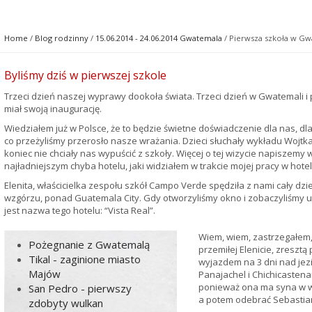
Home
/
Blog rodzinny
/
15.06.2014 - 24.06.2014 Gwatemala
/ Pierwsza szkoła w Gw
Byliśmy dziś w pierwszej szkole
Trzeci dzień naszej wyprawy dookoła świata. Trzeci dzień w Gwatemali i 
miał swoją inaugurację.
Wiedziałem już w Polsce, że to będzie świetne doświadczenie dla nas, dla
co przeżyliśmy przerosło nasze wrażania. Dzieci słuchały wykładu Wojtka 
koniec nie chciały nas wypuścić z szkoły. Więcej o tej wizycie napisze
najładniejszym chyba hotelu, jaki widziałem w trakcie mojej pracy w hotel
Elenita, właścicielka zespołu szkół Campo Verde spędziła z nami cały dz
wzgórzu, ponad Guatemala City. Gdy otworzyliśmy okno i zobaczyliśmy uś
jest nazwa tego hotelu: “Vista Real”.
Wiem, wiem, zastrzegałem,
Pożegnanie z Gwatemalą
przemiłej Elenicie, zreszt
Tikal - zaginione miasto
wyjazdem na 3 dni nad jezi
Majów
Panajachel i Chichicastena
ponieważ ona ma syna w wi
San Pedro - pierwszy
a potem odebrać Sebastian
zdobyty wulkan