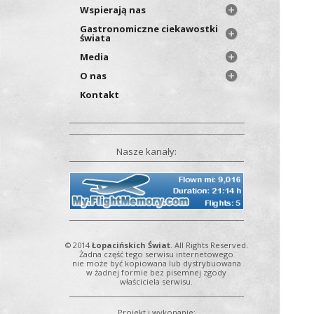
Wspierają nas
Gastronomiczne ciekawostki
świata
Media
O nas
Kontakt
Nasze kanały:
© 2014
Łopacińskich Świat
. All Rights Reserved.
Żadna część tego serwisu internetowego
nie może być kopiowana lub dystrybuowana
w żadnej formie bez pisemnej zgody
właściciela serwisu.
Projekt i wykonanie: