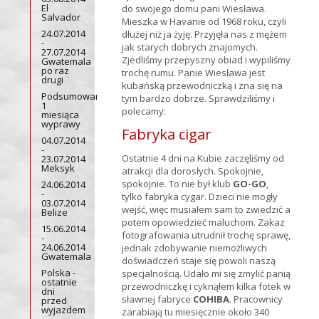
El
do swojego domu pani Wiesława.
Salvador
Mieszka w Havanie od 1968 roku, czyli
24.07.2014
dłużej niż ja żyję. Przyjęła nas z mężem
-
jak starych dobrych znajomych.
27.07.2014
Zjedliśmy przepyszny obiad i wypiliśmy
Gwatemala
po raz
trochę rumu. Panie Wiesława jest
drugi
kubańską przewodniczką i zna się na
Podsumowanie
tym bardzo dobrze. Sprawdziliśmy i
1
polecamy:
miesiąca
wyprawy
Fabryka cigar
04.07.2014
-
Ostatnie 4 dni na Kubie zaczęliśmy od
23.07.2014
Meksyk
atrakcji dla dorosłych. Spokojnie,
spokojnie. To nie był klub
GO-GO
,
24.06.2014
-
tylko fabryka cygar. Dzieci nie mogły
03.07.2014
wejść, więc musiałem sam to zwiedzić a
Belize
potem opowiedzieć maluchom. Zakaz
15.06.2014
fotografowania utrudnił trochę sprawę,
-
24.06.2014
jednak zdobywanie niemożliwych
Gwatemala
doświadczeń staje się powoli naszą
Polska -
specjalnością. Udało mi się zmylić panią
ostatnie
przewodniczkę i cyknąłem kilka fotek w
dni
sławnej fabryce
COHIBA
. Pracownicy
przed
wyjazdem
zarabiają tu miesięcznie około 340