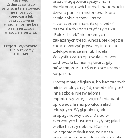
Reserved.
prezentację towarzyszyła nam
Żadna część tego
dyrektorka, dwóch innych nauczycieli i
serwisu internetowego
dziwna pani z ministerstwa, która
nie może być
kopiowana lub
robiła sobie notatki. Przed
dystrybuowana
rozpoczęciem musiała sprawdzić
w żadnej formie bez
pisemnej zgody
nasze slajdy i zobaczyć czy bajka
właściciela serwisu.
“Bolek i Lolek” nie przemyca
zakazanych treści. A nóż Bolek będzie
chciał otworzyć prywatny interes a
Projekt i wykonanie:
Studio reklamy
Lolek powie, że nie lubi Fidela.
ADGRAPE
Wszystko zaakceptowała a nawet
zachowała kamienną twarz, gdy
mówiłem, że KIEDYŚ w Polsce też był
socjalizm.
Trochę mniej oficjlanie, bo bez żadnych
ministerialnych zgód, dwiedziliśmy też
inną szkołę. Nieświadoma
imperialistycznego zagrożenia pani
oprowadziła nas po kilku salach
lekcyjnych. Wyglądało to, jak
propagandowy obóz. Dzieci w
czerwonych hustach uczyły się jakich
wielkich rzczy dokonał Castro.
Salezjanie mówili nam, że nasza
prezentacja doszła do skutku, dzieki