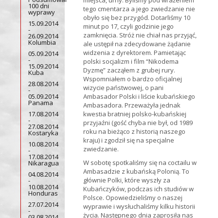
miejsca, urny. Byliśmy pod wrażeniem
100 dni
tego cmentarza a jego zwiedzanie nie
wyprawy
obyło się bez przygód. Dotarliśmy 10
15.09.2014
minut po 17, czyli godzinie jego
-
zamknięcia. Stróż nie chiał nas przyjąć,
26.09.2014
Kolumbia
ale ustępił na zdecydowane żądanie
widzenia z dyrektorem. Pamietając
05.09.2014
-
polski socjalizm i film “Nikodema
15.09.2014
Dyzmę” zacząłem z grubej rury.
Kuba
Wspomniałem o bardzo oficjalnej
28.08.2014
wizycie państwowej, o pani
-
05.09.2014
Ambasador Polski i liście kubańskiego
Panama
Ambasadora. Przeważyła jednak
17.08.2014
kwestia bratniej polsko-kubańskiej
-
przyjaźni (gość chyba nie był, od 1989
27.08.2014
roku na bieżąco z historią naszego
Kostaryka
kraju) i zgodził się na specjalne
10.08.2014
zwiedzanie.
-
17.08.2014
W sobotę spotkaliśmy się na coctailu w
Nikaragua
Ambasadzie z kubańską Polonią. To
04.08.2014
głównie Polki, które wyszły za
-
10.08.2014
Kubańczyków, podczas ich studiów w
Honduras
Polsce. Opowiedzieliśmy o naszej
27.07.2014
wyprawie i wysłuchaliśmy kilku historii
-
życia. Następnego dnia zaprosiła nas
03.08.2014