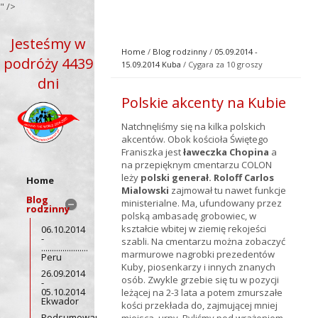
" />
Jesteśmy w
Home
/
Blog rodzinny
/
05.09.2014 -
podróży 4439
15.09.2014 Kuba
/ Cygara za 10 groszy
dni
Polskie akcenty na Kubie
Natchnęliśmy się na kilka polskich
akcentów. Obok kościoła Świętego
Franiszka jest
ławeczka Chopina
a
na przepięknym cmentarzu COLON
leży
polski generał. Roloff Carlos
Home
Mialowski
zajmował tu nawet funkcje
Blog
ministerialne. Ma, ufundowany przez
rodzinny
polską ambasadę grobowiec, w
kształcie wbitej w ziemię rekojeści
06.10.2014
-
szabli. Na cmentarzu można zobaczyć
......................
marmurowe nagrobki prezedentów
Peru
Kuby, piosenkarzy i innych znanych
26.09.2014
osób. Zwykle grzebie się tu w pozycji
-
05.10.2014
leżącej na 2-3 lata a potem zmurszałe
Ekwador
kości przekłada do, zajmującej mniej
Podsumowanie