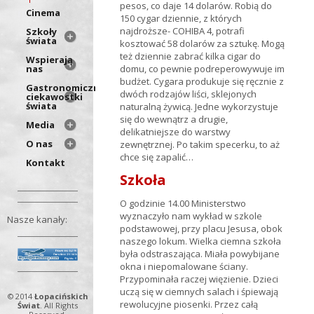
pesos, co daje 14 dolarów. Robią do
Cinema
150 cygar dziennie, z których
najdroższe- COHIBA 4, potrafi
Szkoły
świata
kosztować 58 dolarów za sztukę. Mogą
też dziennie zabrać kilka cigar do
Wspierają
nas
domu, co pewnie podreperowywuje im
budżet. Cygara produkuje się ręcznie z
Gastronomiczne
dwóch rodzajów liści, sklejonych
ciekawostki
świata
naturalną żywicą. Jedne wykorzystuje
się do wewnątrz a drugie,
Media
delikatniejsze do warstwy
O nas
zewnętrznej. Po takim specerku, to aż
chce się zapalić…
Kontakt
Szkoła
O godzinie 14.00 Ministerstwo
wyznaczyło nam wykład w szkole
Nasze kanały:
podstawowej, przy placu Jesusa, obok
naszego lokum. Wielka ciemna szkoła
była odstraszająca. Miała powybijane
okna i niepomalowane ściany.
Przypominała raczej więzienie. Dzieci
uczą się w ciemnych salach i śpiewają
© 2014
Łopacińskich
rewolucyjne piosenki. Przez całą
Świat
. All Rights