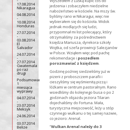
-
Wyszedłem z Luśką kupić coś do
17.08.2014
jedzenia i zobaczyłem niedzielne
Nikaragua
nabożeństwo w kościele. Na mszy św.
04.08.2014
byliśmy rano w Nikaragui, więc nie
-
wybierałem się do kościoła. Widok
10.08.2014
Honduras
jednak modlących się ludzi,
przypomnał mi list polecający, który
27.07.2014
-
otrzymaliśmy za pośrednictwem
03.08.2014
księdza Mariusza, dyrekora szkoły
El
Salvador
Wojtka, od szefa prowincji Salezjanów
w Polsce. Wziąłem więc pod pachę
24.07.2014
-
rekomendacje i
poszedłem
27.07.2014
porozmawiać z księdzem
.
Gwatemala
po raz
Godzinę poźniej siedzieliśmy już w
drugi
pizerii z proboszczem parafii i
Podsumowanie
cieszyliśmy się wyśmienitą pizzą i
1
lóżkami w centrum pastoralnym. Rano
miesiąca
wyprawy
wsiedliśmy do kolejnego busa o po 2
godzinach objazdu jeziora Tilaran
04.07.2014
-
dojechaliśmy do Fortuna. Mała,
23.07.2014
turystyczna miejscowość, leży u stóp
Meksyk
czynnego wulkanu o tej samej nazwie,
24.06.2014
co jezioro: Arenal.
-
03.07.2014
“
Wulkan Arenal należy do 3
Belize