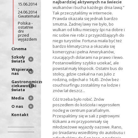
najbardziej aktywnych na świecie
15.06.2014
wulkanów i bucha każdego dnia lawą.”
-
24.06.2014
Tak przeczytaliśmy w internecie.
Gwatemala
Prawda okazała się jednak bardzo
Polska -
smutna. Żadnej lawy nie było, bo
ostatnie
wulkan od kilku miesięcy śpi na dobre i
dni
przed
nic sobie nie robi z przyjeżdżającyh do
wyjazdem
niego turystów. Fortuna miała być też
bardzo klimatyczna a okazała się
Cinema
komercyjna i pełna Amerykanów,
Szkoły
rzucających dolarami na prawo i lewo.
świata
Postanowiliśmy szybko uciekać, ale
powstał mały kłopocik. Ostatni bus do
Wspierają
nas
stolicy, gdzie czekał na nas Julio z
rodziną, odjechał o 14,45. Znów bez
Gastronomiczne
couchsurfingu zostaliśmy na lodzie i
ciekawostki
świata
znów lał deszcz...
Media
Cóż trzeba było robić. Znów
poszedłem do kościoła i wyprosiłem
O nas
nocleg w centrum parafialnym.
Kontakt
Przespaliśmy się w sali z piętrowymi
łóżkami a mi przypomniały się
młodzieżowe wyjazdy oazowe. Rano,
po śniadaniu wsiedliśmy do autobusu i