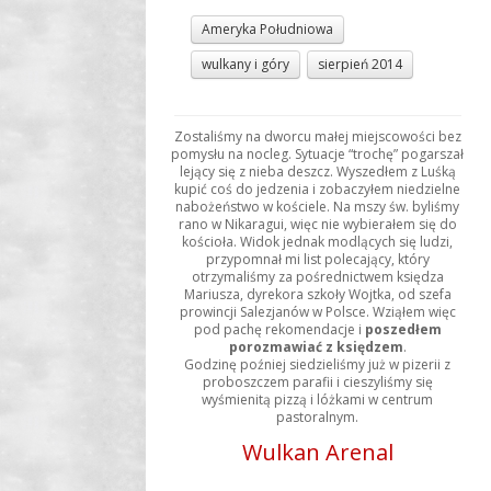
Ameryka Południowa
wulkany i góry
sierpień 2014
Zostaliśmy na dworcu małej miejscowości bez
pomysłu na nocleg. Sytuacje “trochę” pogarszał
lejący się z nieba deszcz. Wyszedłem z Luśką
kupić coś do jedzenia i zobaczyłem niedzielne
nabożeństwo w kościele. Na mszy św. byliśmy
rano w Nikaragui, więc nie wybierałem się do
kościoła. Widok jednak modlących się ludzi,
przypomnał mi list polecający, który
otrzymaliśmy za pośrednictwem księdza
Mariusza, dyrekora szkoły Wojtka, od szefa
prowincji Salezjanów w Polsce. Wziąłem więc
pod pachę rekomendacje i
poszedłem
porozmawiać z księdzem
.
Godzinę poźniej siedzieliśmy już w pizerii z
proboszczem parafii i cieszyliśmy się
wyśmienitą pizzą i lóżkami w centrum
pastoralnym.
Wulkan Arenal