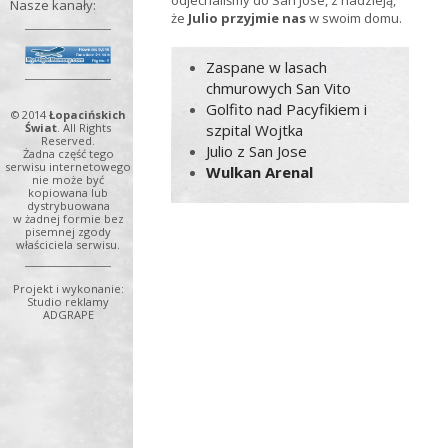
odjechaliśmy do San Jose, z nadzieją,
Nasze kanały:
że
Julio przyjmie nas
w swoim domu.
Zaspane w lasach
chmurowych San Vito
Golfito nad Pacyfikiem i
© 2014
Łopacińskich
szpital Wojtka
Świat
. All Rights
Reserved.
Julio z San Jose
Żadna część tego
serwisu internetowego
Wulkan Arenal
nie może być
kopiowana lub
dystrybuowana
w żadnej formie bez
pisemnej zgody
właściciela serwisu.
Projekt i wykonanie:
Studio reklamy
ADGRAPE