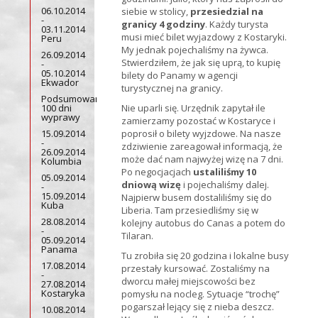
06.10.2014
siebie w stolicy,
przesiedzial na
-
granicy 4 godziny
. Każdy turysta
03.11.2014
musi mieć bilet wyjazdowy z Kostaryki.
Peru
My jednak pojechaliśmy na żywca.
26.09.2014
Stwierdziłem, że jak się uprą, to kupię
-
05.10.2014
bilety do Panamy w agencji
Ekwador
turystycznej na granicy.
Podsumowanie
100 dni
Nie uparli się. Urzędnik zapytał ile
wyprawy
zamierzamy pozostać w Kostaryce i
15.09.2014
poprosił o bilety wyjzdowe. Na nasze
-
zdziwienie zareagował informacją, że
26.09.2014
może dać nam najwyżej wizę na 7 dni.
Kolumbia
Po negocjacjach
ustaliliśmy 10
05.09.2014
dniową wizę
i pojechaliśmy dalej.
-
15.09.2014
Najpierw busem dostaliliśmy się do
Kuba
Liberia. Tam przesiedliśmy się w
28.08.2014
kolejny autobus do Canas a potem do
-
Tilaran.
05.09.2014
Panama
Tu zrobiła się 20 godzina i lokalne busy
17.08.2014
przestały kursować. Zostaliśmy na
-
dworcu małej miejscowości bez
27.08.2014
Kostaryka
pomysłu na nocleg. Sytuacje “trochę”
pogarszał lejący się z nieba deszcz.
10.08.2014