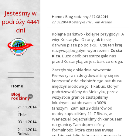
Jesteśmy w
Home
/
Blog rodzinny
/
17.08.2014 -
podróży 4441
27.08.2014 Kostaryka
/ Wulkan Arenal
dni
Kolejne państwo - kolejne przygody!!! A
więc Kostaryka. O rany jak to się
dziwnie pisze po polsku. Tutaj ten kraj
nazywają bogatym wybrzeżem:
Costa
Rica
. Dużo osób przestrzegało nas
przed Kostaryką, że jest bardzo droga.
Zaczęło się dokładnie odwrotnie.
Pierwszy raz zdecydowaliśmy się nie
korzystać z dalekobieżnego autubusu
Home
międzynarodowego. Tikabus, którym
podróżowaliśmy do Meksyku, przez
Blog
wszystkie granice zastąpiliśmy
rodzinny
lokalnymi autobusami o 300%
21.11.2014
tańszymi. Zamiast 29 dolarów od
- .............
osoby zapłaciliśmy 11. Z Rivas, w
Chile
Wenezueli pojechaliśmy chikenbusem
03.11.2014
na granicę. Tam dopełniliśmy
-
21.11.2014
formalności, które czasami trwają
Boliwia
godzinami. Julio, który nas zaprosił do