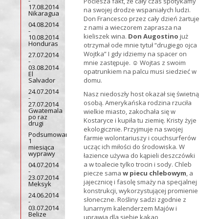
-
Pociesza fakt, że cały czas spotykamy
17.08.2014
na swojej drodze wspaniałych ludzi.
Nikaragua
Don Francesco przez cały dzień żartuje
04.08.2014
z nami a wieczorem zaprasza na
-
kieliszek wina.
Don Augostino
już
10.08.2014
Honduras
otrzymał ode mnie tytuł “drugiego ojca
Wojtka” I gdy idziemy na spacer on
27.07.2014
-
mnie zastępuje. ☺ Wojtas z swoim
03.08.2014
opatrunkiem na palcu musi siedzieć w
El
Salvador
domu.
24.07.2014
Nasz niedoszły host okazał się świetną
-
osobą. Amerykańska rodzina rzuciła
27.07.2014
Gwatemala
wielkie miasto, zakochała się w
po raz
Kostaryce i kupiła tu ziemię. Kristy żyje
drugi
ekologicznie. Przyjmuje na swojej
Podsumowanie
farmie wolontariuszy i couchsurferów
1
ucząc ich miłości do środowiska. W
miesiąca
wyprawy
łazience używa do kąpieli deszczówki
a w toalecie tylko trocin i sody. Chleb
04.07.2014
-
piecze sama
w piecu chlebowym
, a
23.07.2014
jajecznicę i fasolę smaży na specjalnej
Meksyk
konstrukcji, wykorzystującej promienie
24.06.2014
słoneczne. Rośliny sadzi zgodnie z
-
03.07.2014
lunarnym kalenderzem Majów i
Belize
uprawia dla siebie kakao,