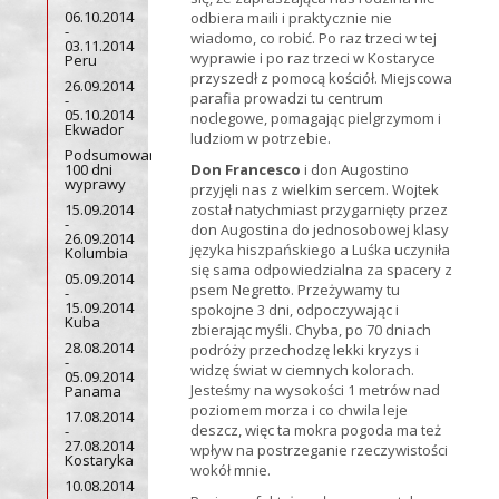
06.10.2014
odbiera maili i praktycznie nie
-
wiadomo, co robić. Po raz trzeci w tej
03.11.2014
wyprawie i po raz trzeci w Kostaryce
Peru
przyszedł z pomocą kościół. Miejscowa
26.09.2014
parafia prowadzi tu centrum
-
05.10.2014
noclegowe, pomagając pielgrzymom i
Ekwador
ludziom w potrzebie.
Podsumowanie
100 dni
Don Francesco
i don Augostino
wyprawy
przyjęli nas z wielkim sercem. Wojtek
15.09.2014
został natychmiast przygarnięty przez
-
don Augostina do jednosobowej klasy
26.09.2014
języka hiszpańskiego a Luśka uczyniła
Kolumbia
się sama odpowiedzialna za spacery z
05.09.2014
psem Negretto. Przeżywamy tu
-
15.09.2014
spokojne 3 dni, odpoczywając i
Kuba
zbierając myśli. Chyba, po 70 dniach
28.08.2014
podróży przechodzę lekki kryzys i
-
widzę świat w ciemnych kolorach.
05.09.2014
Jesteśmy na wysokości 1 metrów nad
Panama
poziomem morza i co chwila leje
17.08.2014
deszcz, więc ta mokra pogoda ma też
-
27.08.2014
wpływ na postrzeganie rzeczywistości
Kostaryka
wokół mnie.
10.08.2014