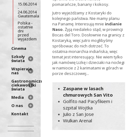
15.06.2014
pomarańcze, banany i kokosy.
-
24.06.2014
Jutro wyjeżdżamy z Kostaryki do
Gwatemala
kolejnego państwa. Nie mamy planu
Polska -
na Panamę. Interesują mnie
indianie
ostatnie
Naso.
Żyją niedaleko stąd, w prowincji
dni
przed
Bocas del Toro. Dosłownie na granicy z
wyjazdem
Kostaryką, więc jutro moglibyśmy
spróbowac do nich dotrzeć. To
Cinema
ostatnia monarchia indiańska, więc
Szkoły
temat jest interesujący. Nie wiem tylko
świata
jak namówię Lizkę i dzieciaki na noclegi
w namiocie z 2 karimatami w górach w
Wspierają
nas
porze deszczowej...
Gastronomiczne
ciekawostki
Zaspane w lasach
świata
chmurowych San Vito
Media
Golfito nad Pacyfikiem i
O nas
szpital Wojtka
Kontakt
Julio z San Jose
Wulkan Arenal