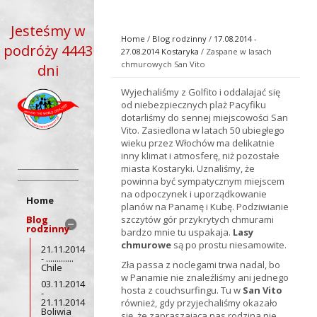
Jesteśmy w
Home
/
Blog rodzinny
/
17.08.2014 -
podróży 4443
27.08.2014 Kostaryka
/ Zaspane w lasach
chmurowych San Vito
dni
Wyjechaliśmy z Golfito i oddalajać się
od niebezpiecznych plaż Pacyfiku
dotarliśmy do sennej miejscowości San
Vito. Zasiedlona w latach 50 ubiegłego
wieku przez Włochów ma delikatnie
inny klimat i atmosferę, niż pozostałe
miasta Kostaryki. Uznaliśmy, że
powinna być sympatycznym miejscem
na odpoczynek i uporządkowanie
Home
planów na Panamę i Kubę. Podziwianie
Blog
szczytów gór przykrytych chmurami
rodzinny
bardzo mnie tu uspakaja.
Lasy
chmurowe
są po prostu niesamowite.
21.11.2014
- .............
Zła passa z noclegami trwa nadal, bo
Chile
w Panamie nie znaleźliśmy ani jednego
03.11.2014
hosta z couchsurfingu. Tu w
San Vito
-
21.11.2014
również, gdy przyjechaliśmy okazało
Boliwia
się, że zapraszająca nas rodzina nie