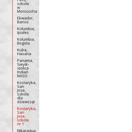
szkoła
w
Morococha
Ekwador,
Banos
Kolumbia,
Ipiales
Kolumbia,
Bogota
Kuba,
Havana
Panama,
Sieyik-
stolica
Indian
NASO
Kostaryka,
San
Jose,
szkoła
dla
dziewcząt
Kostaryka,
San
Jose,
szkoła
nr 1
Nikaragua,