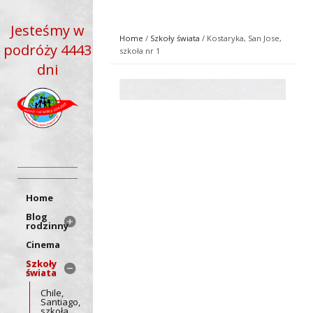
Jesteśmy w
Home
/
Szkoły świata
/ Kostaryka, San Jose,
podróży 4443
szkoła nr 1
dni
Home
Blog
rodzinny
Cinema
Szkoły
świata
Chile,
Santiago,
szkoła