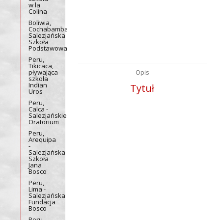
w la
Colina
Boliwia,
Cochabamba,
Salezjańska
Szkoła
Podstawowa
Peru,
Tikicaca,
pływająca
Opis
szkoła
Indian
Tytuł
Uros
Peru,
Calca -
Salezjańskie
Oratorium
Peru,
Arequipa
-
Salezjańska
Szkoła
Jana
Bosco
Peru,
Lima -
Salezjańska
Fundacja
Bosco
Peru,