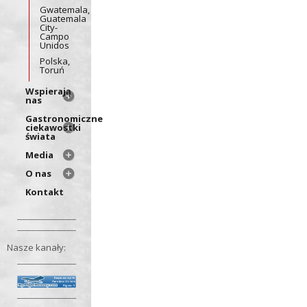
Gwatemala,
Guatemala
City-
Campo
Unidos
Polska,
Toruń
Wspierają
nas
Gastronomiczne
ciekawostki
świata
Media
O nas
Kontakt
Nasze kanały: