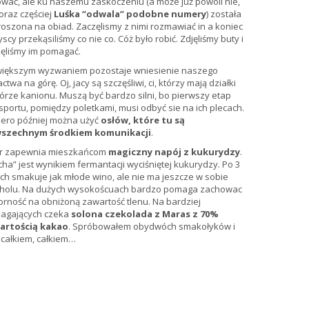
wać, ale ku naszemu zaskoczeniu (a może już powoli nie,
oraz częściej
Luśka “odwala” podobne numery
) została
oszona na obiad. Zaczęlismy z nimi rozmawiać in a koniec
scy przekąsiliśmy co nie co. Cóż było robić. Zdjęliśmy buty i
ęliśmy im pomagać.
większym wyzwaniem pozostaje wniesienie naszego
ctwa na górę. Oj, jacy są szczęśliwi, ci, którzy mają działki
órze kanionu. Muszą być bardzo silni, bo pierwszy etap
sportu, pomiędzy poletkami, musi odbyć sie na ich plecach.
ero później można użyć
osłów, które tu są
szechnym środkiem komunikacji
.
or zapewnia mieszkańcom
magiczny napój z kukurydzy
.
cha” jest wynikiem fermantacji wyciśniętej kukurydzy. Po 3
ch smakuje jak młode wino, ale nie ma jeszcze w sobie
oholu. Na dużych wysokoścuach bardzo pomaga zachowac
rność na obniżoną zawartość tlenu. Na bardziej
agających czeka
solona czekolada z Maras z 70%
artością kakao
. Spróbowałem obydwóch smakołyków i
 całkiem, całkiem…