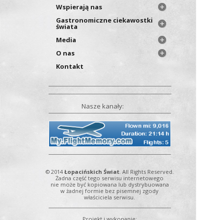
Wspierają nas
Gastronomiczne ciekawostki
świata
Media
O nas
Kontakt
Nasze kanały:
© 2014
Łopacińskich Świat
. All Rights Reserved.
Żadna część tego serwisu internetowego
nie może być kopiowana lub dystrybuowana
w żadnej formie bez pisemnej zgody
właściciela serwisu.
Projekt i wykonanie: