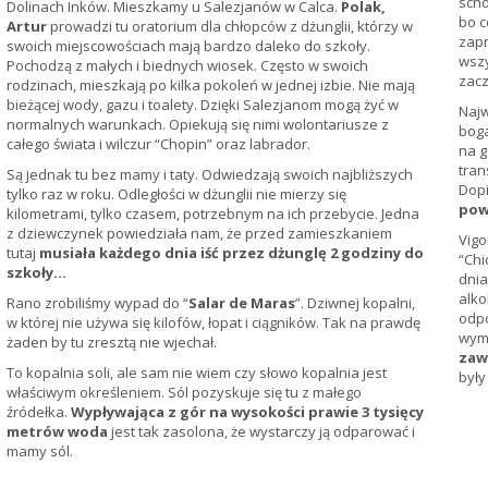
scho
Dolinach Inków. Mieszkamy u Salezjanów w Calca.
Polak,
bo c
Artur
prowadzi tu oratorium dla chłopców z dżunglii, którzy w
zapr
swoich miejscowościach mają bardzo daleko do szkoły.
wszy
Pochodzą z małych i biednych wiosek. Często w swoich
zacz
rodzinach, mieszkają po kilka pokoleń w jednej izbie. Nie mają
bieżącej wody, gazu i toalety. Dzięki Salezjanom mogą żyć w
Naj
normalnych warunkach. Opiekują się nimi wolontariusze z
boga
całego świata i wilczur “Chopin” oraz labrador.
na g
tran
Są jednak tu bez mamy i taty. Odwiedzają swoich najbliższych
Dopi
tylko raz w roku. Odległości w dżunglii nie mierzy się
pow
kilometrami, tylko czasem, potrzebnym na ich przebycie. Jedna
z dziewczynek powiedziała nam, że przed zamieszkaniem
Vig
tutaj
musiała każdego dnia iść przez dżunglę 2 godziny do
“Chi
szkoły…
dnia
alk
Rano zrobiliśmy wypad do “
Salar de Maras
”. Dziwnej kopalni,
odpo
w której nie używa się kilofów, łopat i ciągników. Tak na prawdę
wym
żaden by tu zresztą nie wjechał.
zaw
To kopalnia soli, ale sam nie wiem czy słowo kopalnia jest
były
właściwym określeniem. Sól pozyskuje się tu z małego
źródełka.
Wypływająca z gór na wysokości prawie 3 tysięcy
metrów woda
jest tak zasolona, że wystarczy ją odparować i
mamy sól.