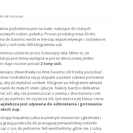
do de los Incas
lnia podzielona jest na małe, należące do różnych
scowych rodzin, poletka. Proces produkcji trwa 30 dni.
na do basenu woda w miesiąc wyparowywuje i zostawia w
ym z nich koło 300 kilogramów soli.
 można uzbierać przez 6 miesięcy lata. Mimo to, że
ukcja jest mniej wydajna w porze deszczowej jeden
n daje rocznie ponad
2 tony soli.
iesiącu ztwardniałą na dnie basenu sól trzeby pozyskać.
ierw rozdrabinia się ją stopami a potem zalewa ponownie
, aby przepłukać urobek. Kilogram po kilogramie wkłada
powoli do małych sitek i płucze. Należy bardzo delikatnie
rać sól, aby nie pomieszczać z ziemią z dna basenu i nie
yć jej wartości. Im czystsza sól, tym wyższa jej klasa i cena.
najsłabsza jest używana do odśnieżania i gotowania
ńskich zup
.
dzając kopalnię Luśka w pewnym momencie zgłodniała i
ą gracją podeszła do pracującej periwiańskiej rodzinki
ząc o cos do jedzienia. Nid wiedzielismy gdzie sie z Lizką