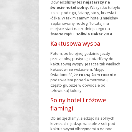
Odwiedziliśmy też
najstarszy na
świecie hotel solny.
Wszystko tu było
z soli: podłoga, ściany, stoły, krzesła i
łóżka. W takim samym hotelu mieliśmy
zaplanowany nocleg. To tutaj ma
miejsce start najtrudniejszego na
świecie rajdu:
Boliwia Dakar 2014.
Kaktusowa wyspa
Potem, po kolejnej godzinie jazdy
przez solną pustynię, dotarliśmy do
kaktusowej wyspy. Jeszcze tak wielkich
kakusów nie widziałem. Mając
świadomość, że
rosną 2 cm rocznie
podziwiałem ponad 4 metrowe (i
często grubsze w obwodzie od
człowieka) kolosy.
Solny hotel i różowe
flamingi
Obiad zjedliśmy, siedząc na solnych
krzesłach i jedząc na stole z soli pod
kaktusowymi olbrzymami a na noc