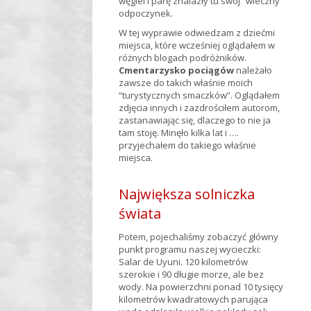
węgiel i parę znalazły tu swój “wieczny”
odpoczynek.
W tej wyprawie odwiedzam z dziećmi
miejsca, które wcześniej oglądałem w
różnych blogach podróżników.
Cmentarzysko pociągów
należało
zawsze do takich właśnie moich
“turystycznych smaczków”. Oglądałem
zdjęcia innych i zazdrościłem autorom,
zastanawiając się, dlaczego to nie ja
tam stoję. Minęło kilka lat i ….
przyjechałem do takiego właśnie
miejsca.
Największa solniczka
świata
Potem, pojechaliśmy zobaczyć główny
punkt programu naszej wycieczki:
Salar de Uyuni. 120 kilometrów
szerokie i 90 długie morze, ale bez
wody. Na powierzchni ponad 10 tysięcy
kilometrów kwadratowych parująca