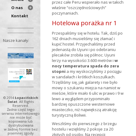
przez całe Peru wspierało nas w takich
O nas
właśnie “oszczędnościowych”
poczynaniach.
Kontakt
Hotelowa porażka nr 1
Przespaliśmy się w hotelu. Tak, dziś po
162 dniach musieliśmy się złamać i
Nasze kanały:
kupić hostel. Przyjechaliśmy przed
jedenastą do Uyuni i po odebraniu
plecaków zrobiła się północ. Uyuni
lerzy na wysokości 3.600 metrów i
w
nocy temperatura spada do zera
stopni
a my wyskoczyliśmy z pociągu
w sandałach i krótkich koszulkach.
Trzęśliśmy się, jak galarety i nie było
mowy o szukaniu miejca na namiot w
mieście, które miało 6 ulic w prawo i 9 w
© 2014
Łopacińskich
lewo a wyglądem przypominało
Świat
. All Rights
bardziej opuszczone westernowe
Reserved.
miasteczko, niż największą atrakcję
Żadna część tego
serwisu internetowego
turystyczną Boliwii.
nie może być
kopiowana lub
Weszliśmy do pierwszego z brzegu
dystrybuowana
hostelu i wzięliśmy 2 pokoje za 20
w żadnej formie bez
pisemnej zgody
złotych od osoby. Na recepcji