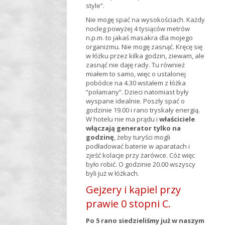
style”.
Nie mogę spać na wysokościach. Każdy
nocleg powyżej 4 tysiąców metrów
n.p.m. to jakaś masakra dla mojego
organizmu. Nie mogę zasnąć. Kręcę się
w łóżku przez kilka godzin, ziewam, ale
zasnąć nie daję rady. Tu również
miałem to samo, więc o ustalonej
pobódce na 4.30 wstałem z łóżka
“połamany”. Dzieci natomiast były
wyspane idealnie. Poszły spać o
godzinie 19.00 i rano tryskały energią.
W hotelu nie ma prądu i
właściciele
włączają generator tylko na
godzinę
, żeby turyści mogli
podładować baterie w aparatach i
zjeść kolacje przy żarówce. Cóż więc
było robić. O godzinie 20.00 wszyscy
byli już w łóżkach.
Gejzery i kąpiel przy
prawie 0 stopni C.
Po 5 rano siedzieliśmy już w naszym