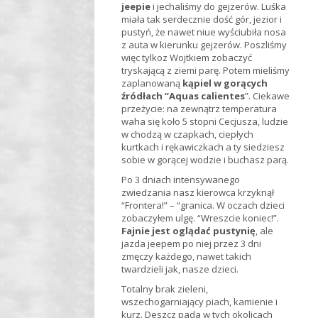
jeepie
i jechaliśmy do gejzerów. Luśka
miała tak serdecznie dość gór, jezior i
pustyń, że nawet niue wyściubiła nosa
z auta w kierunku gejzerów. Poszliśmy
więc tylkoz Wojtkiem zobaczyć
tryskającą z ziemi parę. Potem mieliśmy
zaplanowaną
kąpiel w gorących
źródłach “Aquas calientes
”. Ciekawe
przeżycie: na zewnątrz temperatura
waha się koło 5 stopni Cecjusza, ludzie
w chodzą w czapkach, ciepłych
kurtkach i rękawiczkach a ty siedziesz
sobie w gorącej wodzie i buchasz parą.
Po 3 dniach intensywanego
zwiedzania nasz kierowca krzyknął
“Frontera!” – “granica. W oczach dzieci
zobaczyłem ulgę. “Wreszcie koniec!”.
Fajnie jest oglądać pustynię
, ale
jazda jeepem po niej przez 3 dni
zmęczy każdego, nawet takich
twardzieli jak, nasze dzieci.
Totalny brak zieleni,
wszechogarniający piach, kamienie i
kurz. Deszcz pada w tych okolicach