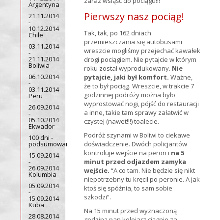
zaraz wsiąść do pociągu!!!
Argentyna
Pierwszy nasz pociąg!
21.11.2014
-
10.12.2014
Tak, tak, po 162 dniach
Chile
przemieszczania się autobusami
03.11.2014
wreszcie mogliśmy przejechać kawałek
-
21.11.2014
drogi pociągiem. Nie pytajcie w którym
Boliwia
roku został wyprodukowany.
Nie
06.10.2014
pytajcie, jaki był komfort.
Ważne,
-
że to był pociąg. Wreszcie, w trakcie 7
03.11.2014
godzinnej podróży można było
Peru
wyprostować nogi, pójść do restauracji
26.09.2014
a inne, takie tam sprawy załatwić w
-
05.10.2014
czystej (nawet!!!) toalecie.
Ekwador
Podróż szynami w Boliwi to ciekawe
100 dni -
podsumowanie
doświadczenie. Dwóch policjantów
kontroluje wejście na peron i
na 5
15.09.2014
-
minut przed odjazdem zamyka
26.09.2014
wejście.
“A co tam. Nie będzie się nikt
Kolumbia
niepotrzebny tu kręcił po peronie. A jak
05.09.2014
ktoś się spóźnia, to sam sobie
-
szkodzi”.
15.09.2014
Kuba
Na 15 minut przed wyznaczoną
28.08.2014
godziną pan kolejarz ciągnie za