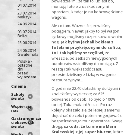
powiedział mi, że tak to już jest bo,
04.07.2014
montują fotele z uszkodzonymi
-
oparciami, kładąc je na końcową ścianę
23.07.2014
Meksyk
wagonu.
24.06.2014
Ale co tam. Ważne, że jechaliśmy
-
pociągiem. Nawet, jakby to był wagon
03.07.2014
Belize
cyrkowy mogliśmy rozprostować w nim
nogi. J
ak byśmy jechali bokiem z
15.06.2014
-
fotelami przykręconymi do sufitu,
24.06.2014
to i tak byliśmy szczęśliwi,
że
Gwatemala
wreszcie, po setkach niewygodnych
Polska -
autobusów wsiedliśmy do pociągu. Z
ostatnie
dni
resztą i tak większość czasu
przed
przesiedzieliśmy z Lizką w wagonie
wyjazdem
restauracyjnym...
Cinema
O godzinie 22.40 dotatliśmy do Uyuni i
znaleźliśmy wycieczkę za 625
Szkoły
świata
bolivianos od osob. To było o 100%
taniej. Taka mała różnica... Po raz
Wspierają
kolejny okazało się, że lepiej samemu
nas
dojechać do celu i potem negocjować u
Gastronomiczne
bezpośredniego tour operatora. Swoją
ciekawostki
świata
drogą,
szkoda, że tu nie ma Marii
Kralewskiej z jej super biurem
, które
Media