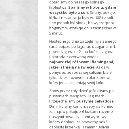
dotarliśmy do naszego solnego
królestwa.
Spaliśmy w hotelu, gdzie
wszystko było z soli.
Ściany, pokoje,
łóżka i restauracja były w 100% z soli.
Sen jednak był słodki, bo wyczerpani
bogatym w atrakcje dniu zasnęliśmy w
5 minut.
Następnego dnia zaczęliśmy z samego
rana objazd po lagunach. Laguna nr 1,
potem laguna nr 2 i na końcu Laguna
Colorada z czerwoną wodą i
najbardziej różowymi flamingami,
jakie istnieją na świecie
. Aż dziw
pomyśleć, że rodzą się całkiem białe i
tylko dzięki różowemu planktonowi,
który jedzą zmieniają swój kolor.
Znów przez cały dzień jeździlismy po
pustyniach, wyspach i lagunach.
Przejechaliśmy
pustynię Salvadora
Dali
i kolejny kanion, żeby na koniec
zasnąć w pokoju z 6 łóżkami razem z
naszymi towaszyszami wyprawy,
którzy dopłacili za prywatny pokój i
osobistą łazienkę... Hmmm “Bolivia