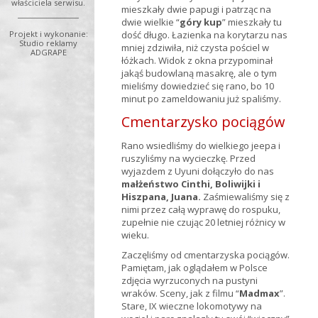
właściciela serwisu.
mieszkały dwie papugi i patrząc na
dwie wielkie “
góry kup
” mieszkały tu
dość długo. Łazienka na korytarzu nas
Projekt i wykonanie:
Studio reklamy
mniej zdziwiła, niż czysta pościel w
ADGRAPE
łóżkach. Widok z okna przypominał
jakąś budowlaną masakrę, ale o tym
mieliśmy dowiedzieć się rano, bo 10
minut po zameldowaniu już spaliśmy.
Cmentarzysko pociągów
Rano wsiedliśmy do wielkiego jeepa i
ruszyliśmy na wycieczkę. Przed
wyjazdem z Uyuni dołączyło do nas
małżeństwo Cinthi, Boliwijki i
Hiszpana, Juana.
Zaśmiewaliśmy się z
nimi przez całą wyprawę do rospuku,
zupełnie nie czując 20 letniej różnicy w
wieku.
Zaczęliśmy od cmentarzyska pociągów.
Pamiętam, jak oglądałem w Polsce
zdjęcia wyrzuconych na pustyni
wraków. Sceny, jak z filmu “
Madmax
”.
Stare, IX wieczne lokomotywy na