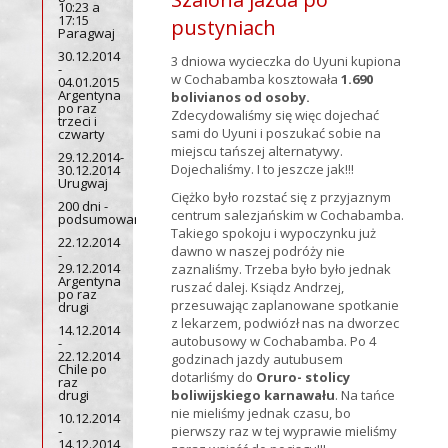
10:23 a
17:15
pustyniach
Paragwaj
30.12.2014
3 dniowa wycieczka do Uyuni kupiona
-
w Cochabamba kosztowała
1.690
04.01.2015
Argentyna
bolivianos od osoby.
po raz
Zdecydowaliśmy się więc dojechać
trzeci i
sami do Uyuni i poszukać sobie na
czwarty
miejscu tańszej alternatywy.
29.12.2014-
Dojechaliśmy. I to jeszcze jak!!!
30.12.2014
Urugwaj
Ciężko było rozstać się z przyjaznym
200 dni -
centrum salezjańskim w Cochabamba.
podsumowanie
Takiego spokoju i wypoczynku już
22.12.2014
dawno w naszej podróży nie
-
29.12.2014
zaznaliśmy. Trzeba było było jednak
Argentyna
ruszać dalej. Ksiądz Andrzej,
po raz
przesuwając zaplanowane spotkanie
drugi
z lekarzem, podwiózł nas na dworzec
14.12.2014
autobusowy w Cochabamba. Po 4
-
22.12.2014
godzinach jazdy autubusem
Chile po
dotarliśmy do
Oruro- stolicy
raz
drugi
boliwijskiego karnawału
. Na tańce
nie mieliśmy jednak czasu, bo
10.12.2014
-
pierwszy raz w tej wyprawie mieliśmy
14.12.2014