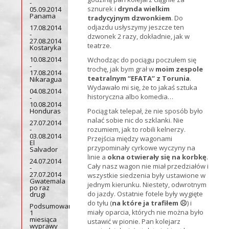
-
sznurek i
drynda wielkim
05.09.2014
Panama
tradycyjnym dzwonkiem
. Do
odjazdu usłyszymy jeszcze ten
17.08.2014
-
dzwonek 2 razy, dokładnie, jak w
27.08.2014
teatrze.
Kostaryka
10.08.2014
Wchodząc do pociągu poczułem się
-
trochę, jak bym grał w
moim zespole
17.08.2014
teatralnym “EFATA” z Torunia
.
Nikaragua
Wydawało mi się, że to jakaś sztuka
04.08.2014
historyczna albo komedia…
-
10.08.2014
Honduras
Pociąg tak telepał, że nie sposób było
nalać sobie nic do szklanki. Nie
27.07.2014
-
rozumiem, jak to robili kelnerzy.
03.08.2014
Przejścia między wagonami
El
przypominały cyrkowe wyczyny na
Salvador
linie a
okna otwierały się na korbkę
.
24.07.2014
Cały nasz wagon nie miał przedziałów i
-
27.07.2014
wszystkie siedzenia były ustawione w
Gwatemala
jednym kierunku. Niestety, odwrotnym
po raz
do jazdy. Ostatnie fotele były wygięte
drugi
do tyłu (
na które ja trafiłem ☹
) i
Podsumowanie
miały oparcia, których nie można było
1
miesiąca
ustawić w pionie. Pan kolejarz
wyprawy