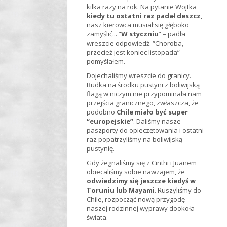
kilka razy na rok. Na pytanie Wojtka
kiedy tu ostatni raz padał deszcz
,
nasz kierowca musiał się głęboko
zamyślić... “
W styczniu
” – padła
wreszcie odpowiedź. “Choroba,
przecież jest koniec listopada” -
pomyślałem.
Dojechaliśmy wreszcie do granicy.
Budka na środku pustyni z boliwijską
flagą w niczym nie przypominała nam
przejścia granicznego, zwłaszcza, że
podobno
Chile miało być super
“europejskie”
. Daliśmy nasze
paszporty do opieczętowania i ostatni
raz popatrzyliśmy na boliwijską
pustynię.
Gdy żegnaliśmy się z Cinthi i Juanem
obiecaliśmy sobie nawzajem, że
odwiedzimy się jeszcze kiedyś w
Toruniu lub Mayami
. Ruszyliśmy do
Chile, rozpocząć nową przygodę
naszej rodzinnej wyprawy dookoła
świata.