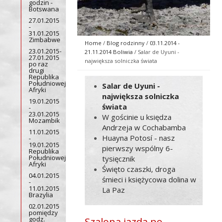
godzin -
Botswana
27.01.2015
-
31.01.2015
Zimbabwe
Home
/
Blog rodzinny
/
03.11.2014 -
23.01.2015-
21.11.2014 Boliwia
/ Salar de Uyuni -
27.01.2015
największa solniczka świata
po raz
drugi
Republika
Południowej
Salar de Uyuni -
Afryki
największa solniczka
19.01.2015
świata
-
23.01.2015
W gościnie u księdza
Mozambik
Andrzeja w Cochabamba
11.01.2015
Huayna Potosí - nasz
-
19.01.2015
pierwszy wspólny 6-
Republika
Południowej
tysięcznik
Afryki
Święto czaszki, droga
04.01.2015
śmieci i księżycowa dolina w
-
11.01.2015
La Paz
Brazylia
02.01.2015
pomiędzy
godz.
Szalona jazda po