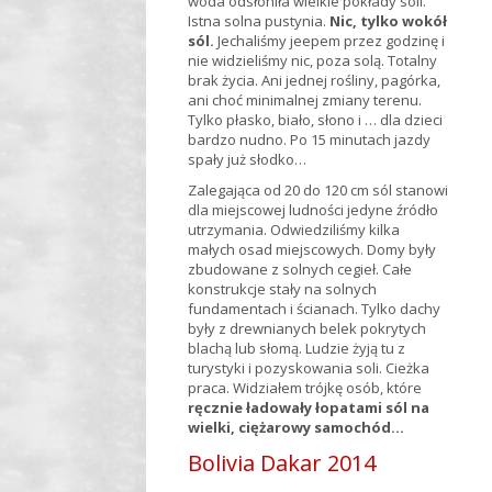
woda odsłoniła wielkie pokłady soli.
Istna solna pustynia.
Nic, tylko wokół
sól.
Jechaliśmy jeepem przez godzinę i
nie widzieliśmy nic, poza solą. Totalny
brak życia. Ani jednej rośliny, pagórka,
ani choć minimalnej zmiany terenu.
Tylko płasko, biało, słono i … dla dzieci
bardzo nudno. Po 15 minutach jazdy
spały już słodko…
Zalegająca od 20 do 120 cm sól stanowi
dla miejscowej ludności jedyne źródło
utrzymania. Odwiedziliśmy kilka
małych osad miejscowych. Domy były
zbudowane z solnych cegieł. Całe
konstrukcje stały na solnych
fundamentach i ścianach. Tylko dachy
były z drewnianych belek pokrytych
blachą lub słomą. Ludzie żyją tu z
turystyki i pozyskowania soli. Cieżka
praca. Widziałem trójkę osób, które
ręcznie ładowały łopatami sól na
wielki, ciężarowy samochód…
Bolivia Dakar 2014