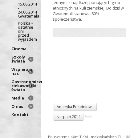
jednymi z najdłużej panujących grup
15.06.2014
-
etnicznych na kuli ziemskiej. Do dziś w
24.06.2014
Gwatemali stanowią 80%
Gwatemala
społeczeństwa.
Polska -
ostatnie
dni
przed
wyjazdem
Cinema
Szkoły
świata
Wspierają
nas
Gastronomiczne
ciekawostki
świata
Media
O nas
Ameryka Południowa
Kontakt
sierpień 2014
Po gwatemalskim TIKAL, meksykańskich TULUM