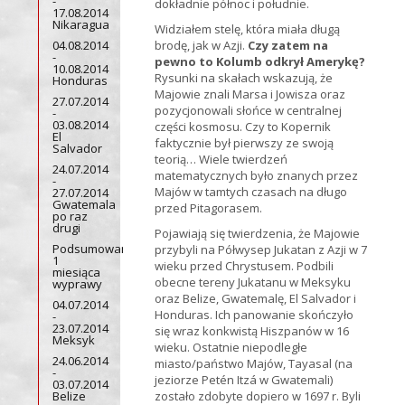
-
dokładnie północ i południe.
17.08.2014
Nikaragua
Widziałem stelę, która miała długą
04.08.2014
brodę, jak w Azji.
Czy zatem na
-
pewno to Kolumb odkrył Amerykę?
10.08.2014
Rysunki na skałach wskazują, że
Honduras
Majowie znali Marsa i Jowisza oraz
27.07.2014
pozycjonowali słońce w centralnej
-
03.08.2014
części kosmosu. Czy to Kopernik
El
faktycznie był pierwszy ze swoją
Salvador
teorią… Wiele twierdzeń
24.07.2014
matematycznych było znanych przez
-
Majów w tamtych czasach na długo
27.07.2014
Gwatemala
przed Pitagorasem.
po raz
drugi
Pojawiają się twierdzenia, że Majowie
Podsumowanie
przybyli na Półwysep Jukatan z Azji w 7
1
wieku przed Chrystusem. Podbili
miesiąca
obecne tereny Jukatanu w Meksyku
wyprawy
oraz Belize, Gwatemalę, El Salvador i
04.07.2014
Honduras. Ich panowanie skończyło
-
23.07.2014
się wraz konkwistą Hiszpanów w 16
Meksyk
wieku. Ostatnie niepodległe
24.06.2014
miasto/państwo Majów, Tayasal (na
-
jeziorze Petén Itzá w Gwatemali)
03.07.2014
Belize
zostało zdobyte dopiero w 1697 r. Byli