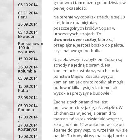
grobowca i tam można go podziwiać w
06.10.2014
pełnej okazałości.
-
03.11.2014
Peru
Na terenie wykopalisk znajduje się 38
stel, które upamiętniały
26.09.2014
-
poszczególnych królów Copan w
05.10.2014
uroczystysch strojach. To
Ekwador
dwumetrowe rzeźby
, które są
Podsumowanie
przepiękne. Jest też boisko do pelote,
100 dni
czyli majowego footballu.
wyprawy
15.09.2014
Najciekawszym zabytkiem Copan są
-
schody na jedną z piramid. Na
26.09.2014
kamieniach została wyryta historia
Kolumbia
państwa Majów. Została wyryta
05.09.2014
kamieniem. Jak oni to robili? Jak mogli
-
15.09.2014
budować kilka tysięcy lat temu tak
Kuba
wysokie i precyzyne budowle?
28.08.2014
-
Żadna z tych piramid nie jest
05.09.2014
postawiona bez jakiegoś związku. W
Panama
Chichenitza w jednej z piramid 15
17.08.2014
marca słońca tak oświetlało wnętrze,
-
że o godzinie 12 w południe wił się po
27.08.2014
Kostaryka
ścianie do gory wąż. 15 września, wił się
na dół. Tu budynki wyznajczają bardzo
10.08.2014