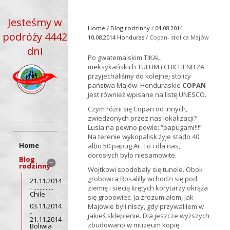
Jesteśmy w
Home
/
Blog rodzinny
/
04.08.2014 -
podróży 4442
10.08.2014 Honduras
/ Copan- stolica Majów
dni
Po gwatemalskim TIKAL,
meksykańskich TULUM i CHICHENITZA
przyjechaliśmy do kolejnej stolicy
państwa Majów. Honduraskie
COPAN
jest również wpisane na listę UNESCO.
Czym różni się Copan od innych,
zwiedzonych przez nas lokalizacji?
Lusia na pewno powie: “papugami!!!”
Na terenie wykopalisk żyje stado 40
Home
albo 50 papug Ar. To i dla nas,
dorosłych było niesamowite.
Blog
rodzinny
Wojtkowi spodobały się tunele. Obok
grobowca Rosalilly wchodzi się pod
21.11.2014
- .............
ziemię i siecią krętych korytarzy okrąża
Chile
się grobowiec. Ja zrozumiałem, jak
03.11.2014
Majowie byli niscy, gdy przywaliłem w
-
jakieś sklepienie. Dla jeszcze wyższych
21.11.2014
zbudowano w muzeum kopię
Boliwia