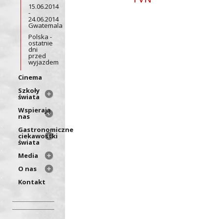
15.06.2014
-
24.06.2014
Gwatemala
Polska -
ostatnie
dni
przed
wyjazdem
Cinema
Szkoły
świata
Wspierają
nas
Gastronomiczne
ciekawostki
świata
Media
O nas
Kontakt