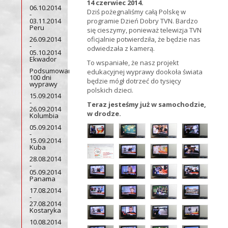
14 czerwiec 2014.
06.10.2014
Dziś pożegnaliśmy całą Polskę w
-
03.11.2014
programie Dzień Dobry TVN. Bardzo
Peru
się cieszymy, ponieważ telewizja TVN
26.09.2014
oficjalnie potwierdziła, że będzie nas
-
odwiedzała z kamerą.
05.10.2014
Ekwador
To wspaniałe, że nasz projekt
Podsumowanie
edukacyjnej wyprawy dookoła świata
100 dni
będzie mógł dotrzeć do tysięcy
wyprawy
polskich dzieci.
15.09.2014
-
Teraz jesteśmy już w samochodzie,
26.09.2014
w drodze.
Kolumbia
05.09.2014
-
15.09.2014
Kuba
28.08.2014
-
05.09.2014
Panama
17.08.2014
-
27.08.2014
Kostaryka
10.08.2014