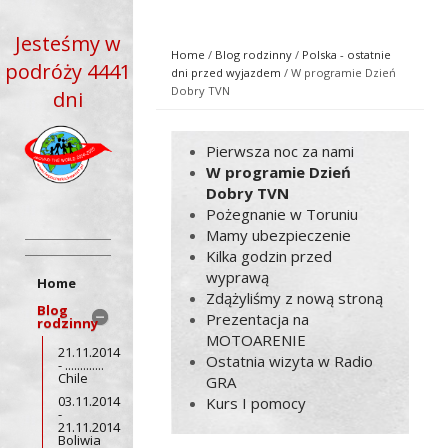
Jesteśmy w
Home
/
Blog rodzinny
/
Polska - ostatnie
podróży 4441
dni przed wyjazdem
/ W programie Dzień
Dobry TVN
dni
Pierwsza noc za nami
W programie Dzień
Dobry TVN
Pożegnanie w Toruniu
Mamy ubezpieczenie
Kilka godzin przed
wyprawą
Home
Zdążyliśmy z nową stroną
Blog
Prezentacja na
rodzinny
MOTOARENIE
21.11.2014
Ostatnia wizyta w Radio
- .............
Chile
GRA
03.11.2014
Kurs I pomocy
-
21.11.2014
Boliwia