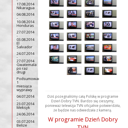
-
17.08.2014
Nikaragua
04.08.2014
-
10.08.2014
Honduras
27.07.2014
-
03.08.2014
El
Salvador
24.07.2014
-
27.07.2014
Gwatemala
po raz
drugi
Podsumowanie
1
miesiąca
wyprawy
04.07.2014
Dziś pożegnaliśmy całą Polskę w programie
-
Dzień Dobry TVN. Bardzo się cieszymy,
23.07.2014
ponieważ telewizja TVN oficjalnie potwierdziła,
Meksyk
że będzie nas odwiedzała z kamerą.
24.06.2014
-
W programie Dzień Dobry
03.07.2014
Belize
TVN