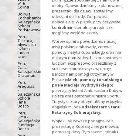
biura, gdzie spotkały się z nami dwie
w la
osoby. Opowiedzieliśmy o planowanej
Colina
prezentacji dla dzieci i zostaliśmy
Boliwia,
odesłani do środy. Cierpliwość
Cochabamba,
Salezjańska
opłacała się. W piątek, przy oczywistej
Szkoła
kontroli ministerialnej urzędniczki,
Podstawowa
mogliśmy wejść do szkoły.
Peru,
Tikicaca,
Wbrew opinii o powodzeniu naszej
pływająca
misji polskiej ambasady, zerowej
szkoła
pomocy Instytu Kubańskiego oraz nie
Indian
Uros
dającym nam żadnych szans pytanym
ludziom ekspresowo przeszliśmy z
Peru,
Calca -
sukcesem biurokratyczną drogę.
Salezjańskie
Bardzo nam pomógł otrzymany w
Oratorium
Polsce (
dzięki pomocy toruńskiego
Peru,
posła Macieja Wydrzyńskiego
)
Arequipa
-
polecający list od Ambasadora Kuby w
Salezjańska
Polsce oraz patronat Ministra Sportu i
Szkoła
Turystyki, który otrzymaliśmy w języku
Jana
Bosco
angielskim, od
Podsekretarz Stanu
Katarzyny Sobierajskiej.
Peru,
Lima -
Salezjańska
Wojtek, jak zawsze pociągnął całą
Fundacja
prezentację. Robi się z niego mówca,
Bosco
pierwszej klasy. Tym razem jednak i
Peru,