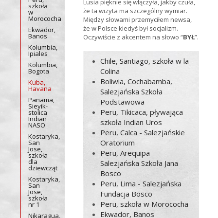
Lusia pięknie się włączyła, jakby czuła,
szkoła
że ta wizyta ma szczególny wymiar.
w
Morococha
Między słowami przemyciłem newsa,
że w Polsce kiedyś był socjalizm.
Ekwador,
Banos
Oczywiście z akcentem na słowo “
BYŁ
”.
Kolumbia,
Ipiales
Chile, Santiago, szkoła w la
Kolumbia,
Colina
Bogota
Boliwia, Cochabamba,
Kuba,
Havana
Salezjańska Szkoła
Panama,
Podstawowa
Sieyik-
Peru, Tikicaca, pływająca
stolica
Indian
szkoła Indian Uros
NASO
Peru, Calca - Salezjańskie
Kostaryka,
Oratorium
San
Jose,
Peru, Arequipa -
szkoła
dla
Salezjańska Szkoła Jana
dziewcząt
Bosco
Kostaryka,
Peru, Lima - Salezjańska
San
Jose,
Fundacja Bosco
szkoła
Peru, szkoła w Morococha
nr 1
Ekwador, Banos
Nikaragua,