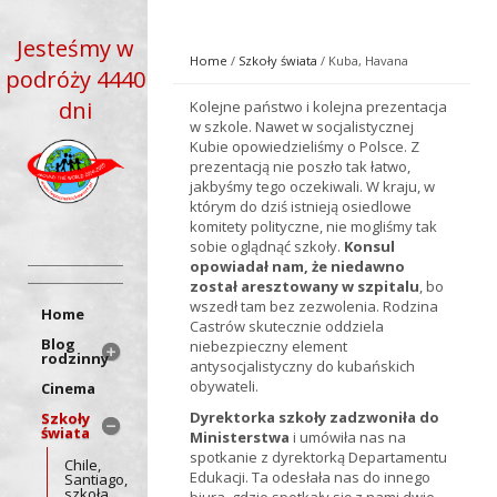
Jesteśmy w
Home
/
Szkoły świata
/ Kuba, Havana
podróży 4440
dni
Kolejne państwo i kolejna prezentacja
w szkole. Nawet w socjalistycznej
Kubie opowiedzieliśmy o Polsce. Z
prezentacją nie poszło tak łatwo,
jakbyśmy tego oczekiwali. W kraju, w
którym do dziś istnieją osiedlowe
komitety polityczne, nie mogliśmy tak
sobie oglądnąć szkoły.
Konsul
opowiadał nam, że niedawno
został aresztowany w szpitalu
, bo
wszedł tam bez zezwolenia. Rodzina
Home
Castrów skutecznie oddziela
Blog
niebezpieczny element
rodzinny
antysocjalistyczny do kubańskich
obywateli.
Cinema
Dyrektorka szkoły zadzwoniła do
Szkoły
świata
Ministerstwa
i umówiła nas na
spotkanie z dyrektorką Departamentu
Chile,
Edukacji. Ta odesłała nas do innego
Santiago,
szkoła