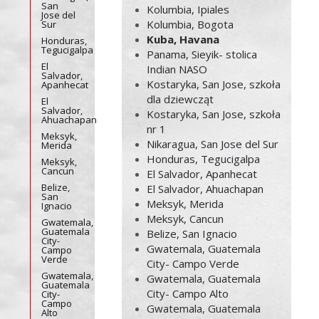
San
Kolumbia, Ipiales
Jose del
Kolumbia, Bogota
Sur
Kuba, Havana
Honduras,
Tegucigalpa
Panama, Sieyik- stolica
El
Indian NASO
Salvador,
Kostaryka, San Jose, szkoła
Apanhecat
dla dziewcząt
El
Salvador,
Kostaryka, San Jose, szkoła
Ahuachapan
nr 1
Meksyk,
Nikaragua, San Jose del Sur
Merida
Honduras, Tegucigalpa
Meksyk,
Cancun
El Salvador, Apanhecat
Belize,
El Salvador, Ahuachapan
San
Meksyk, Merida
Ignacio
Meksyk, Cancun
Gwatemala,
Guatemala
Belize, San Ignacio
City-
Gwatemala, Guatemala
Campo
Verde
City- Campo Verde
Gwatemala,
Gwatemala, Guatemala
Guatemala
City- Campo Alto
City-
Campo
Gwatemala, Guatemala
Alto