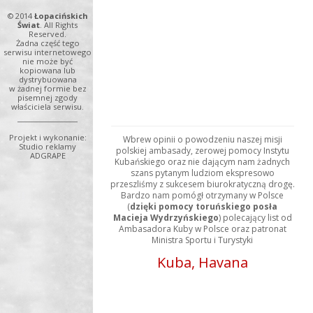
© 2014
Łopacińskich
Świat
. All Rights
Reserved.
Żadna część tego
serwisu internetowego
nie może być
kopiowana lub
dystrybuowana
w żadnej formie bez
pisemnej zgody
właściciela serwisu.
Projekt i wykonanie:
Wbrew opinii o powodzeniu naszej misji
Studio reklamy
polskiej ambasady, zerowej pomocy Instytu
ADGRAPE
Kubańskiego oraz nie dającym nam żadnych
szans pytanym ludziom ekspresowo
przeszliśmy z sukcesem biurokratyczną drogę.
Bardzo nam pomógł otrzymany w Polsce
(
dzięki pomocy toruńskiego posła
Macieja Wydrzyńskiego
) polecający list od
Ambasadora Kuby w Polsce oraz patronat
Ministra Sportu i Turystyki
Kuba, Havana