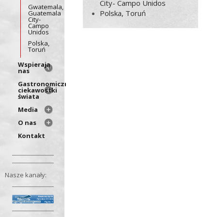
City- Campo Unidos
Gwatemala,
Polska, Toruń
Guatemala
City-
Campo
Unidos
Polska,
Toruń
Wspierają
nas
Gastronomiczne
ciekawostki
świata
Media
O nas
Kontakt
Nasze kanały: