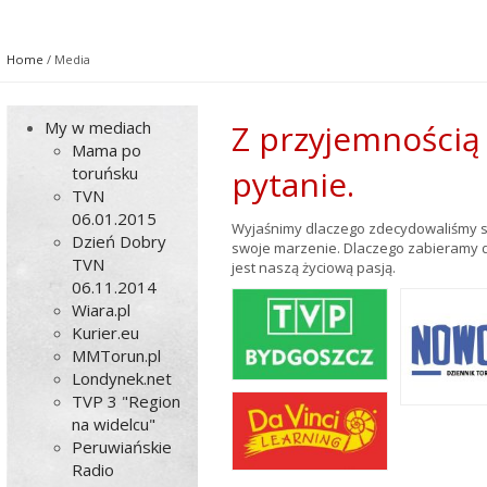
Home
/ Media
My w mediach
Z przyjemności
Mama po
toruńsku
pytanie.
TVN
06.01.2015
Wyjaśnimy dlaczego zdecydowaliśmy się
Dzień Dobry
swoje marzenie. Dlaczego zabieramy dz
TVN
jest naszą życiową pasją.
06.11.2014
Wiara.pl
Kurier.eu
MMTorun.pl
Londynek.net
TVP 3 "Region
na widelcu"
Peruwiańskie
Radio