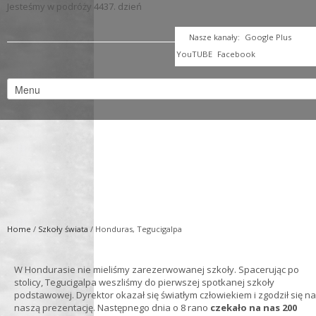
Jesteśmy w podróży 4437. dzień
Nasze kanały:
Google Plus
YouTUBE
Facebook
Home
/
Szkoły świata
/ Honduras, Tegucigalpa
W Hondurasie nie mieliśmy zarezerwowanej szkoły. Spacerując po
stolicy, Tegucigalpa weszliśmy do pierwszej spotkanej szkoły
podstawowej. Dyrektor okazał się światłym człowiekiem i zgodził się na
naszą prezentację. Następnego dnia o 8 rano
czekało na nas 200