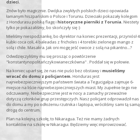
dzieci.
Znów było magicznie. Dwójka zwykłych polskich dzieci opowiada
łamanym hiszpańskim o Polsce i Toruniu. Dzieciaki pokazały kolegom
z Hondurasu polską flagę i
historyczne pierniki z Torunia.
Niestety
tylko je pokazaliśmy, bo skończyły się :)
Mieliśmy niespodziankę, bo dyrektor na koniec prezentacji, przyniósł 4
kubki coca coli, 4 baleadas z fricholes i 4 torebki zielonego mango z
solą i chile. Masakra. Jak oni mogę jeść owoce z solą na pikantno...?
Odwdzięczyliśmy mu się prosząc o powtórzenie
"konstantynopolitańczykowianeczkówna" . Poddał się w połowie.
Na koniec uparł się, że nas nie puści bez obstawy i
musieliśmy
wracać do domu z policjantem.
Honduras jest
najniebezpieczniejszym państwem świata a Tegucigalpa zajmuje 6-
miejsce na liście najniebezpieczniejszych miast. My zupełnie tego nie
odczuwamy. Niebezpiecznie jest w nocy a zamachy przeważnie
dotyczą członków grup przestępczych. Nasz policjant odprowadził nas
do domu a my po odłożeniu rzutnika i laptopa, wróciliśmy sami tą samą
drogą do centrum.
Plan na kolejną szkołę, to Nikaragua. Też nie mamy żadnych
kontaktów na szkołę w Nikaragui. Będziemy więc improwizować.