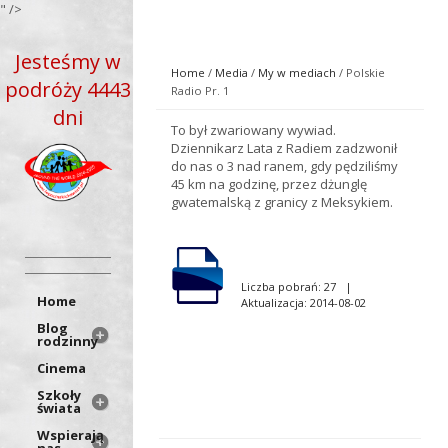
" />
Jesteśmy w
Home
/
Media
/
My w mediach
/ Polskie
podróży 4443
Radio Pr. 1
dni
To był zwariowany wywiad.
Dziennikarz Lata z Radiem zadzwonił
do nas o 3 nad ranem, gdy pędziliśmy
45 km na godzinę, przez dżunglę
gwatemalską z granicy z Meksykiem.
Liczba pobrań: 27 |
Home
Aktualizacja: 2014-08-02
Blog
rodzinny
Cinema
Szkoły
świata
Wspierają
nas