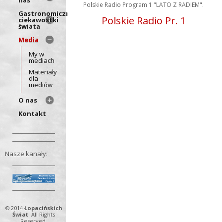
Polskie Radio Program 1 "LATO Z RADIEM".
Gastronomiczne
Polskie Radio Pr. 1
ciekawostki
świata
Media
My w
mediach
Materiały
dla
mediów
O nas
Kontakt
Nasze kanały:
© 2014
Łopacińskich
Świat
. All Rights
Reserved.