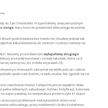
ibów
idy do San Cristobaldo. Przyjechaliśmy zmęczeni późnym
go zonga
. Nasz host nie potwierdził obiecanego wcześniej
6 dniach podróżowania bez hotelu nie chciałem jednak tak
djechać kilka kilometrów do centrum i rozłożyć namioty na
alka”. Niestety przed dworcem
wyłapaliśmy drugiego
usy przestały kursować i zostały taksówki, które za 4
aczej ciemną noc, bo zrobiła się prawie 23).
słownie po 4 minutach zatrzymał się wielki pick-up i zabrał
wydziału opieki nad dziećmi, urzędu miasta. Nie zgodzili się na
nocne zwiedzanie miasta. Campeche jest przepiękne. Mała
t pełna militarnych zabudować, fortów i fortyfikacji. Kolorowe
 na super patelnię, bo temperatura przekroczyła 41 stopni.
 o strasznych problemach meksykańskich dzieci oraz
ania seksualnego, pracy małoletnich i braku kształcenia.