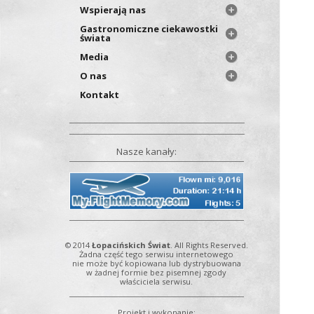
Wspierają nas
Gastronomiczne ciekawostki
świata
Media
O nas
Kontakt
Nasze kanały:
© 2014
Łopacińskich Świat
. All Rights Reserved.
Żadna część tego serwisu internetowego
nie może być kopiowana lub dystrybuowana
w żadnej formie bez pisemnej zgody
właściciela serwisu.
Projekt i wykonanie: