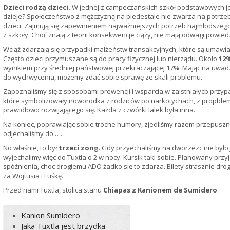
Dzieci rodzą dzieci.
W jednej z campeczańskich szkół podstawowych j
dzieje? Społeczeństwo z mężczyzną na piedestale nie zwarza na potrzeb
dzieci. Zajmują się zapewnieniem najważniejszych potrzeb najmłodszeg
z szkoły. Choć znają z teorii konsekwencje ciąży, nie mają odwagi powiedzi
Wciąż zdarzają się przypadki małżeństw transakcyjnych, które są umawia
Często dzieci przymuszane są do pracy fizycznej lub nierządu. Około
12
wynikiem przy średniej państwowej przekraczającej 17%. Mając na uwadzę
do wychwycenia, możemy zdać sobie sprawę ze skali problemu.
Zapoznaliśmy się z sposobami prewencji i wsparcia w zaistniałycb przypa
które symbolizowały noworodka z rodziców po narkotychach, z propble
prawidłowo rozwijającego się. Każda z czwórki lalek była inna.
Na koniec, poprawiając sobie troche humory, zjedliśmy razem przepuszn
odjechaliśmy do …..
No właśnie, to był
trzeci zong
. Gdy przyechaliśmy na dworzezc nie było 
wyjechalimy więc do Tuxtla o 2 w nocy. Kursik taki sobie. Planowany przyj
spóźnienia, choc drogiemu ADO żadko się to zdarza. Bilety strasznie drog
za Wojtusia i Luśkę.
Przed nami Tuxtla, stolica stanu
Chiapas z Kanionem de Sumidero
.
Kanion Sumidero
Jaka Tuxtla jest brzydka