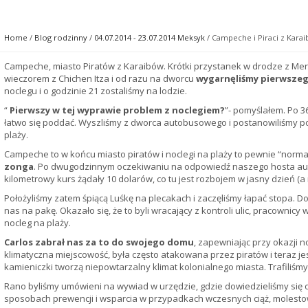
Home
/
Blog rodzinny
/
04.07.2014 - 23.07.2014 Meksyk
/ Campeche i Piraci z Kara
Campeche, miasto Piratów z Karaibów. Krótki przystanek w drodze z Mer
wieczorem z Chichen Itza i od razu na dworcu
wygarnęliśmy pierwsze
noclegu i o godzinie 21 zostaliśmy na lodzie.
“
Pierwszy w tej wyprawie problem z noclegiem?
”- pomyślałem. Po 3
łatwo się poddać. Wyszliśmy z dworca autobusowego i postanowiliśmy po
plaży.
Campeche to w końcu miasto piratów i noclegi na plaży to pewnie “norm
zonga
. Po dwugodzinnym oczekiwaniu na odpowiedź naszego hosta autob
kilometrowy kurs żądały 10 dolarów, co tu jest rozbojem w jasny dzień (a r
Położyliśmy zatem śpiącą Luśkę na plecakach i zaczęliśmy łapać stopa. Do
nas na pakę. Okazało się, że to byli wracający z kontroli ulic, pracownicy 
nocleg na plaży.
Carlos zabrał nas za to do swojego domu
, zapewniając przy okazji 
klimatyczna miejscowość, była często atakowana przez piratów i teraz jes
kamieniczki tworzą niepowtarzalny klimat kolonialnego miasta. Trafiliśmy
Rano byliśmy umówieni na wywiad w urzędzie, gdzie dowiedzieliśmy się
sposobach prewencji i wsparcia w przypadkach wczesnych ciąż, molestow