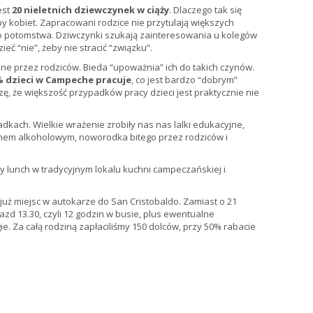
est
20 nieletnich dziewczynek w ciąży
. Dlaczego tak się
y kobiet. Zapracowani rodzice nie przytulają większych
o potomstwa. Dziwczynki szukają zainteresowania u kolegów
eć “nie”, żeby nie stracić “związku”.
ne przez rodziców. Bieda “upoważnia” ich do takich czynów.
% dzieci w Campeche pracuje
, co jest bardzo “dobrym”
, że większość przypadków pracy dzieci jest praktycznie nie
dkach. Wielkie wrażenie zrobiły nas nas lalki edukacyjne,
mem alkoholowym, noworodka bitego przez rodziców i
y lunch w tradycyjnym lokalu kuchni campeczańskiej i
już miejsc w autokarze do San Cristobaldo. Zamiast o 21
azd 13.30, czyli 12 godzin w busie, plus ewentualne
ie. Za całą rodziną zapłaciliśmy 150 dolców, przy 50% rabacie