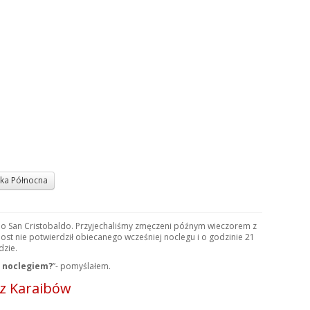
ka Północna
do San Cristobaldo. Przyjechaliśmy zmęczeni późnym wieczorem z
host nie potwierdził obiecanego wcześniej noclegu i o godzinie 21
dzie.
z noclegiem?
”- pomyślałem.
 z Karaibów