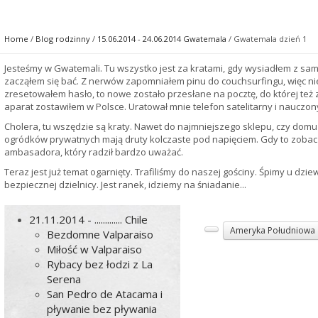
Home
/
Blog rodzinny
/
15.06.2014 - 24.06.2014 Gwatemala
/ Gwatemala dzień 1
Jesteśmy w Gwatemali. Tu wszystko jest za kratami, gdy wysiadłem z samol
zacząłem się bać. Z nerwów zapomniałem pinu do couchsurfingu, więc ni
zresetowałem hasło, to nowe zostało przesłane na pocztę, do której też 
aparat zostawiłem w Polsce. Uratował mnie telefon satelitarny i nauczo
Cholera, tu wszędzie są kraty. Nawet do najmniejszego sklepu, czy domu 
ogródków prywatnych mają druty kolczaste pod napięciem. Gdy to zobacz
ambasadora, który radził bardzo uważać.
Teraz jest już temat ogarnięty. Trafiliśmy do naszej gościny. Śpimy u dzie
bezpiecznej dzielnicy. Jest ranek, idziemy na śniadanie...
21.11.2014 - ............. Chile
Ameryka Południowa
Bezdomne Valparaiso
Miłość w Valparaiso
Rybacy bez łodzi z La
Serena
San Pedro de Atacama i
pływanie bez pływania