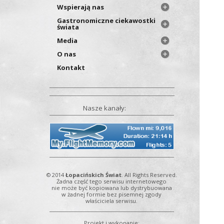
Wspierają nas
Gastronomiczne ciekawostki
świata
Media
O nas
Kontakt
Nasze kanały:
© 2014
Łopacińskich Świat
. All Rights Reserved.
Żadna część tego serwisu internetowego
nie może być kopiowana lub dystrybuowana
w żadnej formie bez pisemnej zgody
właściciela serwisu.
Projekt i wykonanie: