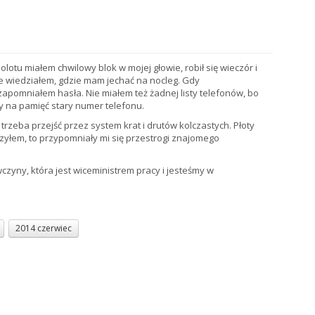
otu miałem chwilowy blok w mojej głowie, robił się wieczór i
e wiedziałem, gdzie mam jechać na nocleg. Gdy
zapomniałem hasła. Nie miałem też żadnej listy telefonów, bo
ny na pamięć stary numer telefonu.
trzeba przejść przez system krat i drutów kolczastych. Płoty
yłem, to przypomniały mi się przestrogi znajomego
wczyny, która jest wiceministrem pracy i jesteśmy w
2014 czerwiec