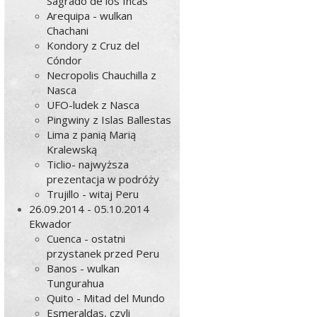
Sagrado de los Incas
Arequipa - wulkan
Chachani
Kondory z Cruz del
Cóndor
Necropolis Chauchilla z
Nasca
UFO-ludek z Nasca
Pingwiny z Islas Ballestas
Lima z panią Marią
Kralewską
Ticlio- najwyższa
prezentacja w podróży
Trujillo - witaj Peru
26.09.2014 - 05.10.2014
Ekwador
Cuenca - ostatni
przystanek przed Peru
Banos - wulkan
Tungurahua
Quito - Mitad del Mundo
Esmeraldas, czyli