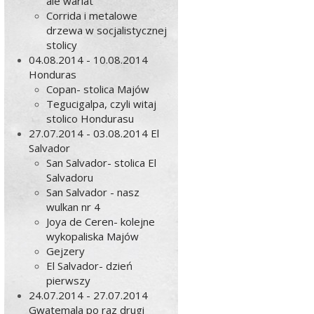
ale wariat
Corrida i metalowe
drzewa w socjalistycznej
stolicy
04.08.2014 - 10.08.2014
Honduras
Copan- stolica Majów
Tegucigalpa, czyli witaj
stolico Hondurasu
27.07.2014 - 03.08.2014 El
Salvador
San Salvador- stolica El
Salvadoru
San Salvador - nasz
wulkan nr 4
Joya de Ceren- kolejne
wykopaliska Majów
Gejzery
El Salvador- dzień
pierwszy
24.07.2014 - 27.07.2014
Gwatemala po raz drugi