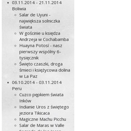
03.11.2014 - 21.11.2014
Boliwia
Salar de Uyuni -
największa solniczka
świata
W gościnie u księdza
Andrzeja w Cochabamba
Huayna Potosí - nasz
pierwszy wspólny 6-
tysięcznik
Święto czaszki, droga
śmieci i księżycowa dolina
w La Paz
06.10.2014 - 03.11.2014
Peru
Cuzco pępkiem świata
Inków
Indianie Uros z świętego
jeziora Tikicaca
Magiczne Machu Picchu
Salar de Maras w Valle