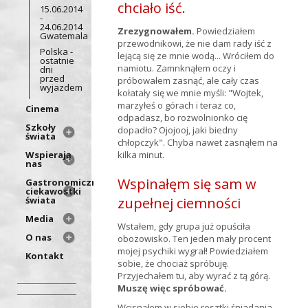
chciało iść.
15.06.2014
-
24.06.2014
Zrezygnowałem.
Powiedziałem
Gwatemala
przewodnikowi, że nie dam rady iść z
Polska -
lejącą się ze mnie wodą... Wróciłem do
ostatnie
namiotu. Zamnknąłem oczy i
dni
przed
próbowałem zasnąć, ale cały czas
wyjazdem
kołatały się we mnie myśli: "Wojtek,
marzyłeś o górach i teraz co,
Cinema
odpadasz, bo rozwolnionko cię
Szkoły
dopadło? Ojojooj, jaki biedny
świata
chłopczyk". Chyba nawet zasnąłem na
Wspierają
kilka minut.
nas
Wspinałęm się sam w
Gastronomiczne
ciekawostki
świata
zupełnej ciemności
Media
Wstałem, gdy grupa już opuściła
O nas
obozowisko. Ten jeden mały procent
mojej psychiki wygrał! Powiedziałem
Kontakt
sobie, że chociaż spróbuję.
Przyjechałem tu, aby wyrać z tą górą.
Muszę więc spróbować.
Wcisnąłem w siebie resztki śniadania