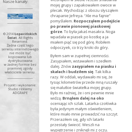
Nasze kanały:
mojej grupy i zapakowałem owoce w
plecak. Wychodząc z obozu słysząłem
chrapanie Jefreya. “Ale ma fajnie”
pomyślałem.
Rozpocząłem podejście
po prawie pionowej piaskowej
górze
. To była jakaś masakra. Noga
© 2014
Łopacińskich
wpadała w piasek po kostkę a ja
Świat
. All Rights
Reserved.
miałem piąć się pod górę. Robiłem
Żadna część tego
odpoczyek, co trzy kroki do góry.
serwisu internetowego
nie może być
Byłem sam w zupełnej ciemności.
kopiowana lub
Zasypiałem, wstawałem i szedłem
dystrybuowana
w żadnej formie bez
dalej. Znów
zasypiałem na piasku i
pisemnej zgody
skałach i budziłem się
. Tak kilka
właściciela serwisu.
razy. W oddali, wydawało mi się, że
tysiąc kilometrów przede mną ruszały
Projekt i wykonanie:
się malutkie światełka mojej grupy.
Studio reklamy
Było mi raźniej, że i oni pewnie mnie
ADGRAPE
widzą.
Brnąłem dalej na oko
oceniając ich szlak. Latarka czołówka
była jedynym małym oświetleniem,
które miało mnie prowadzić na szczyt.
Przeraziłem się, gdy ich latarki
przestały świecić. Weszli na
wypiętrzenie i zniknęli mi z oczu.