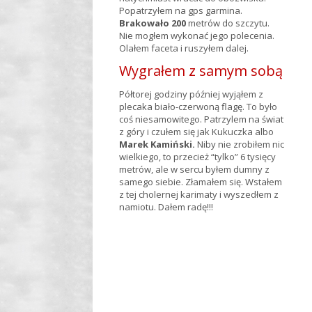
Popatrzyłem na gps garmina.
Brakowało 200
metrów do szczytu.
Nie mogłem wykonać jego polecenia.
Olałem faceta i ruszyłem dalej.
Wygrałem z samym sobą
Półtorej godziny później wyjąłem z
plecaka biało-czerwoną flagę. To było
coś niesamowitego. Patrzylem na świat
z góry i czułem się jak Kukuczka albo
Marek Kamiński.
Niby nie zrobiłem nic
wielkiego, to przecież “tylko” 6 tysięcy
metrów, ale w sercu byłem dumny z
samego siebie. Złamałem się. Wstałem
z tej cholernej karimaty i wyszedłem z
namiotu. Dałem radę!!!