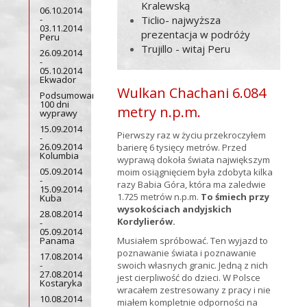
Kralewską
06.10.2014
-
Ticlio- najwyższa
03.11.2014
prezentacja w podróży
Peru
Trujillo - witaj Peru
26.09.2014
-
05.10.2014
Ekwador
Wulkan Chachani 6.084
Podsumowanie
100 dni
metry n.p.m.
wyprawy
15.09.2014
Pierwszy raz w życiu przekroczyłem
-
26.09.2014
barierę 6 tysięcy metrów. Przed
Kolumbia
wyprawą dokoła świata największym
05.09.2014
moim osiągnięciem była zdobyta kilka
-
razy Babia Góra, która ma zaledwie
15.09.2014
1.725 metrów n.p.m.
To śmiech przy
Kuba
wysokościach andyjskich
28.08.2014
Kordylierów.
-
05.09.2014
Panama
Musiałem spróbować. Ten wyjazd to
poznawanie świata i poznawanie
17.08.2014
-
swoich własnych granic. Jedną z nich
27.08.2014
jest cierpliwość do dzieci. W Polsce
Kostaryka
wracałem zestresowany z pracy i nie
10.08.2014
miałem kompletnie odporności na