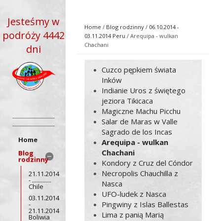
Jesteśmy w
Home
/
Blog rodzinny
/
06.10.2014 -
podróży 4442
03.11.2014 Peru
/ Arequipa - wulkan
Chachani
dni
Cuzco pępkiem świata
Inków
Indianie Uros z świętego
jeziora Tikicaca
Magiczne Machu Picchu
Salar de Maras w Valle
Sagrado de los Incas
Home
Arequipa - wulkan
Chachani
Blog
rodzinny
Kondory z Cruz del Cóndor
Necropolis Chauchilla z
21.11.2014
- .............
Nasca
Chile
UFO-ludek z Nasca
03.11.2014
Pingwiny z Islas Ballestas
-
21.11.2014
Lima z panią Marią
Boliwia