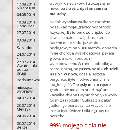
-
wybryki dzieciaków. Tu uczę się na
17.08.2014
Nikaragua
nowo
patrzeć z dystansem na
maluchy
.
04.08.2014
-
Na tak wysokim wulkanie chciałem
10.08.2014
Honduras
poszukać mojej granicy odporności
fizycznej.
Było bardzo ciężko
. Co
27.07.2014
-
chwila łamałem swój charakter i
03.08.2014
parłem do przodu. Już w obozie
El
Salvador
noclegowym na 5.300 metrów dopadła
mnie choroba wysokościowa: pękała
24.07.2014
-
głowa, traciłem oddech i
27.07.2014
wymiotowałem. W ranną pobudkę a
Gwatemala
raczej nocną, bo
przewodnik zbudził
po raz
drugi
nas o 1 w nocy
, doszła jeszcze
biegunka. Byłem odwodniony i nie
Podsumowanie
1
mogłem jeść.
Trzęsły mi sie ręce
z
miesiąca
głodu a nie mogłem przełknąć ani
wyprawy
kawałka chleba i wypić choć łyka wody.
04.07.2014
Co mi zaskodziło? Gulasz z alpaki?
-
23.07.2014
Jadłem go pierwszy raz w życiu, ale
Meksyk
mięso było świeże i nikt z grupy nie
24.06.2014
narzekał.
-
03.07.2014
99% mojego ciała nie
Belize