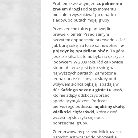
Problem tkwił w tym, że
zupełnie nie
znałem drogi
i od tego momentu
musiałem wyszukiwać po omacku
śladów, bo butach mojej grupy.
Przeszedłem tak w pionowej linii
prawie kilometr. Przed samym
szczytem dopadł mnie przewodnik lżąć
jak burą sukę, za to że samowolnie i
w
pojedynkę opuściłem obóz.
Ta góra
jeszcze kilka lat temu była na szczycie
lodowcem. W 2008 roku lód całkowicie
stopniał i teraz jest tylko śnieg na
najwyższych partiach. Zamrożone
jednak przez miliony lat skały pod
wpływem słońca pękają i spadają w
dół.
Każdego sezonu ginie tu ktoś,
kto nie zdąży odskoczyć przed
spadającym głazem. Podczas
pierwszego podeścia
mijaliśmy skałę,
wielkości ciężarówki,
która dzień
wcześniej stoczyła się obok
poprzedniej grupy.
Zdenerwowany przewodnik kazał mi
natychmiast wracać do obozwiska.